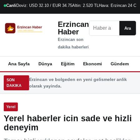
Canli
Doviz: USD 32.10 / EUR 34.75
Altin: 2.520 TL
Hava: Erzincan 24 C
8
Erzincan
Ara
Ara
Haber
Erzincan son
dakika haberleri
Ana Sayfa
Dünya
Eğitim
Ekonomi
Gündem
K
Erzincan ve bolgeden en yeni gelismeler anlik
SON
DAKIKA
olarak yayinda.
Yerel
Yerel haberler icin sade ve hizli
deneyim