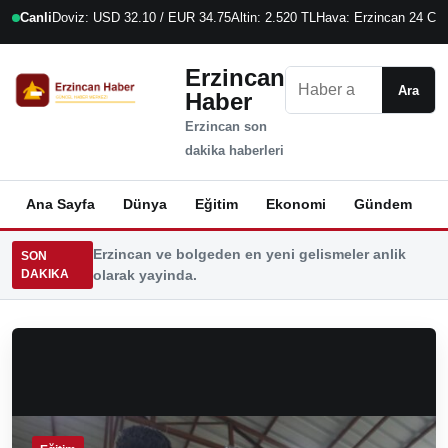
Canli
Doviz: USD 32.10 / EUR 34.75
Altin: 2.520 TL
Hava: Erzincan 24 C
9
Erzincan
Ara
Ara
Haber
Erzincan son
dakika haberleri
Ana Sayfa
Dünya
Eğitim
Ekonomi
Gündem
K
Erzincan ve bolgeden en yeni gelismeler anlik
SON
DAKIKA
olarak yayinda.