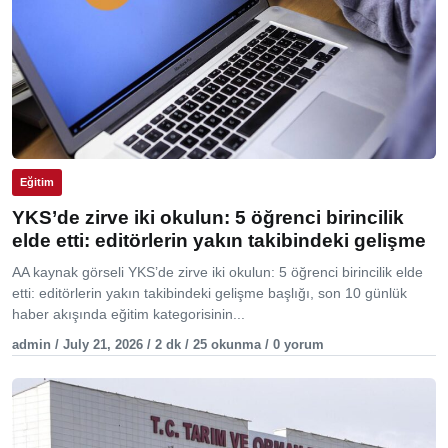
Eğitim
YKS’de zirve iki okulun: 5 öğrenci birincilik
elde etti: editörlerin yakın takibindeki gelişme
AA kaynak görseli YKS’de zirve iki okulun: 5 öğrenci birincilik elde
etti: editörlerin yakın takibindeki gelişme başlığı, son 10 günlük
haber akışında eğitim kategorisinin...
admin / July 21, 2026 / 2 dk / 25 okunma / 0 yorum