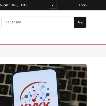
 August 2026, 14:36
Login
◐
Ara
Ara