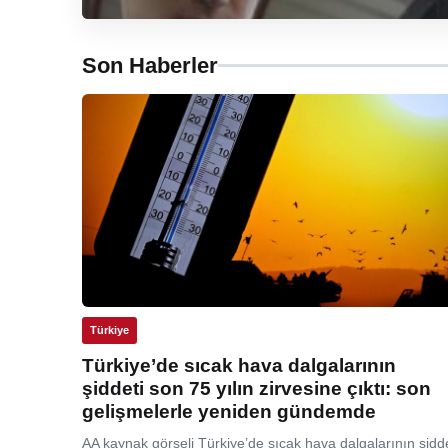
Son Haberler
Türkiye
Türkiye’de sıcak hava dalgalarının
şiddeti son 75 yılın zirvesine çıktı: son
gelişmelerle yeniden gündemde
AA kaynak görseli Türkiye’de sıcak hava dalgalarının şidde