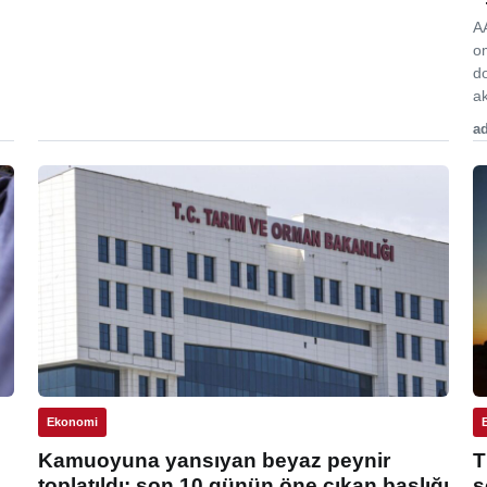
A
o
d
ak
ad
Ekonomi
Kamuoyuna yansıyan beyaz peynir
T
toplatıldı: son 10 günün öne çıkan başlığı
s