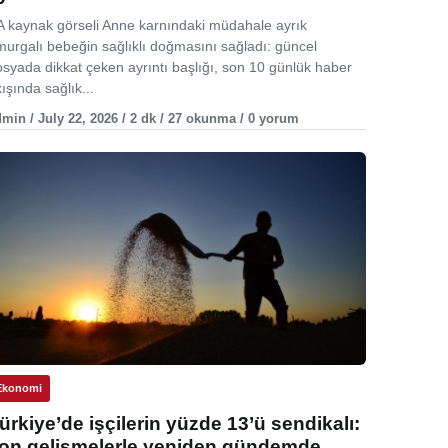
A kaynak görseli Anne karnındaki müdahale ayrık
murgalı bebeğin sağlıklı doğmasını sağladı: güncel
osyada dikkat çeken ayrıntı başlığı, son 10 günlük haber
ışında sağlık...
min / July 22, 2026 / 2 dk / 27 okunma / 0 yorum
Ekonomi
ürkiye’de işçilerin yüzde 13’ü sendikalı:
on gelişmelerle yeniden gündemde