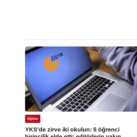
Eğitim
YKS’de zirve iki okulun: 5 öğrenci
birincilik elde etti: editörlerin yakın