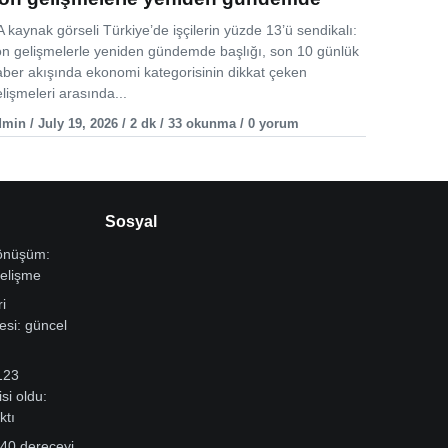
 kaynak görseli Türkiye’de işçilerin yüzde 13’ü sendikalı:
on gelişmelerle yeniden gündemde başlığı, son 10 günlük
aber akışında ekonomi kategorisinin dikkat çeken
lişmeleri arasında...
min / July 19, 2026 / 2 dk / 33 okunma / 0 yorum
Sosyal
dönüşüm:
gelişme
i
si: güncel
123
si oldu:
ktı
 40 dereceyi