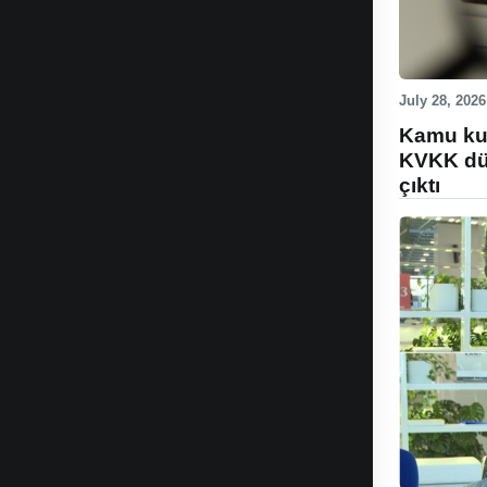
July 28, 2026
Kamu kur
KVKK düz
çıktı