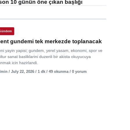
son 10 günün öne çıkan başlığı
Gündem
ent gundemi tek merkezde toplanacak
eni yayin yapisi; gundem, yerel yasam, ekonomi, spor ve
ltur sanat basliklarini duzenli bir akista okuyucuya
nmak icin hazirlandi.
min / July 22, 2026 / 1 dk / 49 okunma / 0 yorum