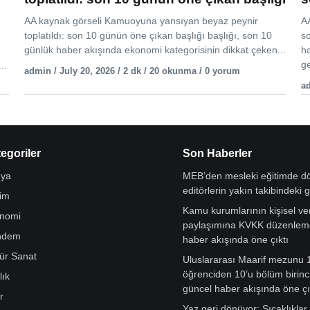
AA kaynak görseli Kamuoyuna yansıyan beyaz peynir
AA
toplatıldı: son 10 günün öne çıkan başlığı başlığı, son 10
s
günlük haber akışında ekonomi kategorisinin dikkat çeken...
h
ge
..
admin / July 20, 2026 / 2 dk / 20 okunma / 0 yorum
ad
egoriler
Son Haberler
ya
MEB’den mesleki eğitimde 
editörlerin yakın takibindeki 
tim
Kamu kurumlarının kişisel ver
nomi
paylaşımına KVKK düzenleme
ndem
haber akışında öne çıktı
tür Sanat
Uluslararası Maarif mezunu 
öğrenciden 10’u bölüm birinci
lık
güncel haber akışında öne çı
r
Yaz geri dönüyor: Sıcaklıklar