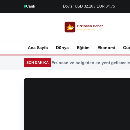
Canli
Doviz: USD 32.10 / EUR 34.75
Ana Sayfa
Dünya
Eğitim
Ekonomi
Gü
Erzincan ve bolgeden en yeni gelismeler
SON DAKIKA