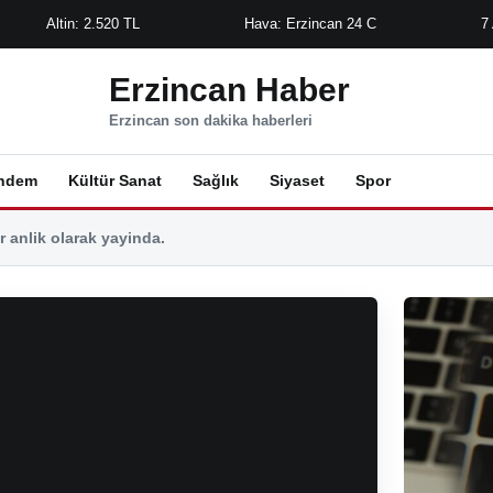
Altin: 2.520 TL
Hava: Erzincan 24 C
7
Erzincan Haber
Erzincan son dakika haberleri
ndem
Kültür Sanat
Sağlık
Siyaset
Spor
 anlik olarak yayinda.