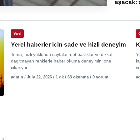
aşacak: 
Yerel
Yerel haberler icin sade ve hizli deneyim
K
Tema; hizli yuklenen sayfalar, net basliklar ve dikkat
Y
dagitmayan renklerle haber okuma deneyimini one
ku
cikariyor.
su
admin / July 22, 2026 / 1 dk / 63 okunma / 0 yorum
ad
ti