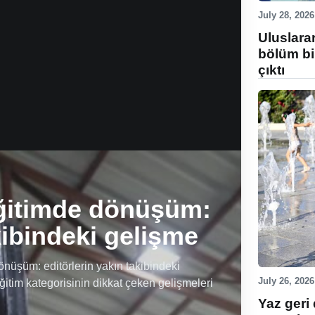
July 28, 2026
Uluslara
bölüm bi
çıktı
ğitimde dönüşüm:
kibindeki gelişme
üşüm: editörlerin yakın takibindeki
July 26, 2026
ğitim kategorisinin dikkat çeken gelişmeleri
Yaz geri