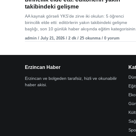
takibindeki gelişme
AA kaynak görseli YKS’de zirve iki okulun: 5 öğrenci
birincilik elde etti: editörlerin yakın takibindeki gelişme
başlığı, son 10 günlük haber akışında eğitim kategorisinin.
admin / July 21, 2026 / 2 dk / 25 okunma / 0 yorum
Erzincan Haber
Kat
Dün
Erzincan ve bolgeden tarafsiz, hizli ve okunabilir
haber akisi.
Eği
Eko
Gü
Kül
Sağ
Spo