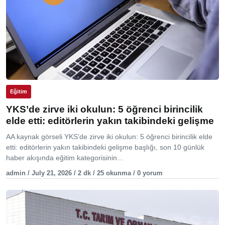
Eğitim
YKS’de zirve iki okulun: 5 öğrenci birincilik
elde etti: editörlerin yakın takibindeki gelişme
AA kaynak görseli YKS’de zirve iki okulun: 5 öğrenci birincilik elde
etti: editörlerin yakın takibindeki gelişme başlığı, son 10 günlük
haber akışında eğitim kategorisinin...
admin / July 21, 2026 / 2 dk / 25 okunma / 0 yorum