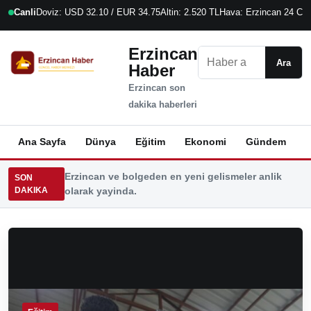
Canli
Doviz: USD 32.10 / EUR 34.75
Altin: 2.520 TL
Hava: Erzincan 24 C
7
Erzincan
Ara
Ara
Haber
Erzincan son
dakika haberleri
Ana Sayfa
Dünya
Eğitim
Ekonomi
Gündem
K
Erzincan ve bolgeden en yeni gelismeler anlik
SON
DAKIKA
olarak yayinda.