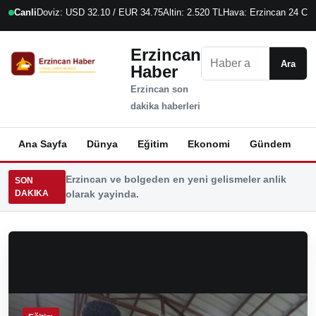
Canli
Doviz: USD 32.10 / EUR 34.75
Altin: 2.520 TL
Hava: Erzincan 24 C
1
Erzincan
Ara
Ara
Haber
Erzincan son
dakika haberleri
Ana Sayfa
Dünya
Eğitim
Ekonomi
Gündem
K
Erzincan ve bolgeden en yeni gelismeler anlik
SON
DAKIKA
olarak yayinda.