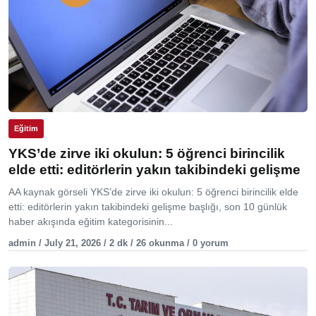
Eğitim
YKS’de zirve iki okulun: 5 öğrenci birincilik
elde etti: editörlerin yakın takibindeki gelişme
AA kaynak görseli YKS’de zirve iki okulun: 5 öğrenci birincilik elde
etti: editörlerin yakın takibindeki gelişme başlığı, son 10 günlük
haber akışında eğitim kategorisinin...
admin / July 21, 2026 / 2 dk / 26 okunma / 0 yorum