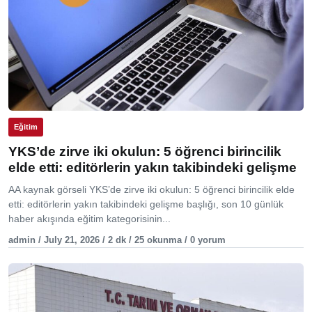
Eğitim
YKS’de zirve iki okulun: 5 öğrenci birincilik
elde etti: editörlerin yakın takibindeki gelişme
AA kaynak görseli YKS’de zirve iki okulun: 5 öğrenci birincilik elde
etti: editörlerin yakın takibindeki gelişme başlığı, son 10 günlük
haber akışında eğitim kategorisinin...
admin / July 21, 2026 / 2 dk / 25 okunma / 0 yorum