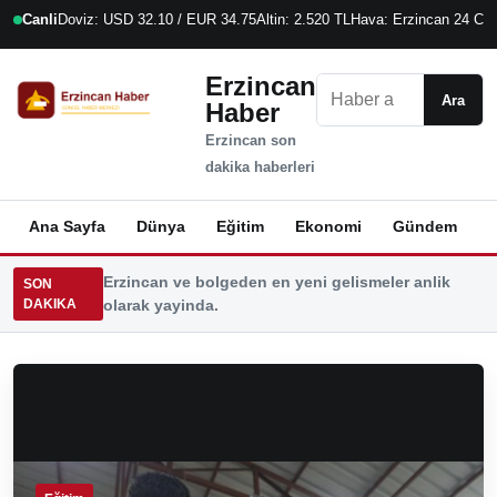
Canli
Doviz: USD 32.10 / EUR 34.75
Altin: 2.520 TL
Hava: Erzincan 24 C
9
Erzincan
Ara
Ara
Haber
Erzincan son
dakika haberleri
Ana Sayfa
Dünya
Eğitim
Ekonomi
Gündem
K
Erzincan ve bolgeden en yeni gelismeler anlik
SON
DAKIKA
olarak yayinda.