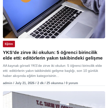
Eğitim
YKS’de zirve iki okulun: 5 öğrenci birincilik
elde etti: editörlerin yakın takibindeki gelişme
AA kaynak görseli YKS’de zirve iki okulun: 5 öğrenci birincilik elde
etti: editörlerin yakın takibindeki gelişme başlığı, son 10 günlük
haber akışında eğitim kategorisinin...
admin / July 21, 2026 / 2 dk / 25 okunma / 0 yorum