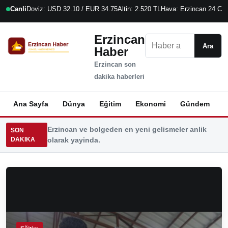
Canli
Doviz: USD 32.10 / EUR 34.75
Altin: 2.520 TL
Hava: Erzincan 24 C
7
Erzincan
Ara
Ara
Haber
Erzincan son
dakika haberleri
Ana Sayfa
Dünya
Eğitim
Ekonomi
Gündem
K
Erzincan ve bolgeden en yeni gelismeler anlik
SON
DAKIKA
olarak yayinda.