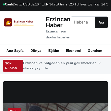
Canli
Doviz: USD 32.10 / EUR 34.75
Altin: 2.520 TL
Hava: Erzincan 24 C
6
Erzincan
Ara
Ara
Haber
Erzincan son
dakika haberleri
Ana Sayfa
Dünya
Eğitim
Ekonomi
Gündem
K
Erzincan ve bolgeden en yeni gelismeler anlik
SON
DAKIKA
olarak yayinda.