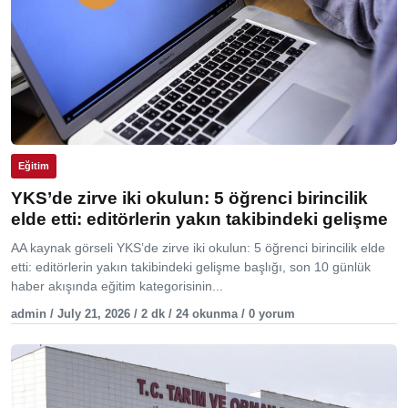
Eğitim
YKS’de zirve iki okulun: 5 öğrenci birincilik
elde etti: editörlerin yakın takibindeki gelişme
AA kaynak görseli YKS’de zirve iki okulun: 5 öğrenci birincilik elde
etti: editörlerin yakın takibindeki gelişme başlığı, son 10 günlük
haber akışında eğitim kategorisinin...
admin / July 21, 2026 / 2 dk / 24 okunma / 0 yorum