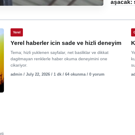
aşacak: 
Yerel
Yerel haberler icin sade ve hizli deneyim
K
Tema; hizli yuklenen sayfalar, net basliklar ve dikkat
Y
dagitmayan renklerle haber okuma deneyimini one
ku
cikariyor.
su
admin / July 22, 2026 / 1 dk / 64 okunma / 0 yorum
ad
ti