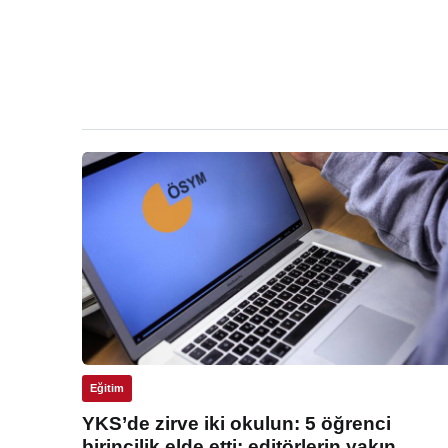
Eğitim
YKS’de zirve iki okulun: 5 öğrenci
birincilik elde etti: editörlerin yakın