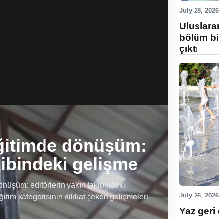
July 28, 2026
Uluslara
bölüm bi
çıktı
ğitimde dönüşüm:
kibindeki gelişme
üşüm: editörlerin yakın takibindeki
July 26, 2026
ğitim kategorisinin dikkat çeken gelişmeleri
Yaz geri