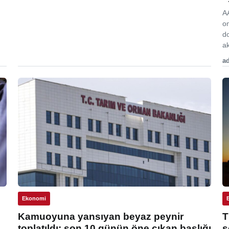
A
o
d
ak
ad
Ekonomi
Kamuoyuna yansıyan beyaz peynir
T
toplatıldı: son 10 günün öne çıkan başlığı
s