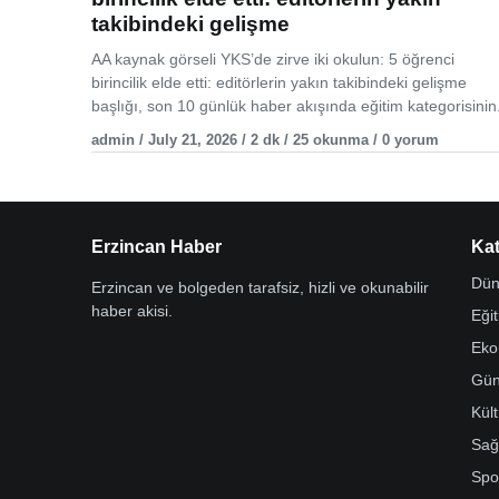
takibindeki gelişme
AA kaynak görseli YKS’de zirve iki okulun: 5 öğrenci
birincilik elde etti: editörlerin yakın takibindeki gelişme
başlığı, son 10 günlük haber akışında eğitim kategorisinin.
admin / July 21, 2026 / 2 dk / 25 okunma / 0 yorum
Erzincan Haber
Kat
Dün
Erzincan ve bolgeden tarafsiz, hizli ve okunabilir
haber akisi.
Eği
Eko
Gü
Kül
Sağ
Spo