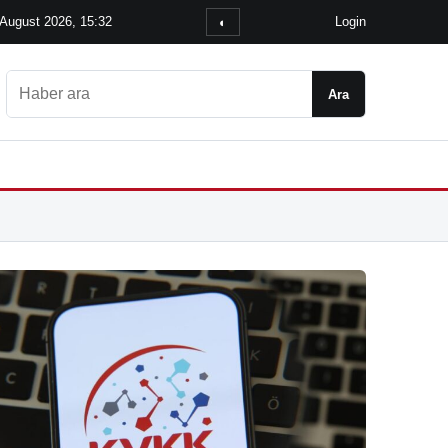
 August 2026, 15:32
Login
◐
Ara
Ara