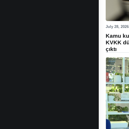
July 28, 2026
Kamu kur
KVKK düz
çıktı