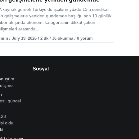
 kaynak görseli Türkiye’de işçilerin yüzde 13’ü sendikalı:
on gelişmelerle yeniden gündemde başlığı, son 10 günlük
aber akışında ekonomi kategorisinin dikkat çeken
lişmeleri arasında...
min / July 19, 2026 / 2 dk / 36 okunma / 0 yorum
Sosyal
dönüşüm:
gelişme
i
si: güncel
123
si oldu:
ktı
 40 dereceyi