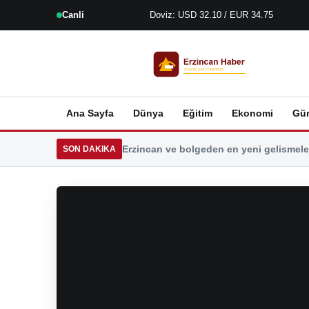
Canli
Doviz: USD 32.10 / EUR 34.75
Ana Sayfa
Dünya
Eğitim
Ekonomi
Gü
Erzincan ve bolgeden en yeni gelismeler
SON DAKIKA