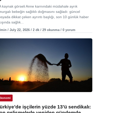
A kaynak görseli Anne karnındaki müdahale ayrık
murgalı bebeğin sağlıklı doğmasını sağladı: güncel
osyada dikkat çeken ayrıntı başlığı, son 10 günlük haber
ışında sağlık...
min / July 22, 2026 / 2 dk / 29 okunma / 0 yorum
Ekonomi
ürkiye’de işçilerin yüzde 13’ü sendikalı:
on gelişmelerle yeniden gündemde