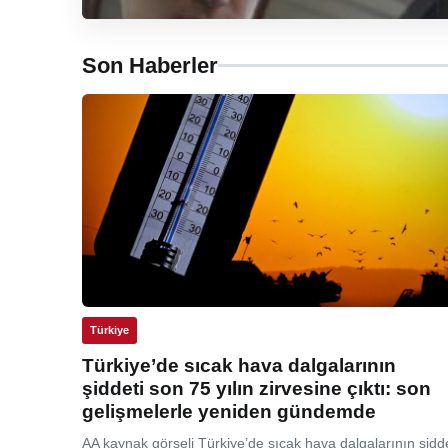
Son Haberler
Türkiye
Türkiye’de sıcak hava dalgalarının
şiddeti son 75 yılın zirvesine çıktı: son
gelişmelerle yeniden gündemde
AA kaynak görseli Türkiye’de sıcak hava dalgalarının şidde