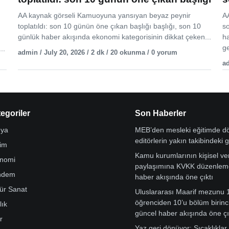
AA kaynak görseli Kamuoyuna yansıyan beyaz peynir
AA
toplatıldı: son 10 günün öne çıkan başlığı başlığı, son 10
s
günlük haber akışında ekonomi kategorisinin dikkat çeken...
h
ge
..
admin / July 20, 2026 / 2 dk / 20 okunma / 0 yorum
ad
egoriler
Son Haberler
ya
MEB’den mesleki eğitimde 
editörlerin yakın takibindeki 
tim
Kamu kurumlarının kişisel ver
nomi
paylaşımına KVKK düzenleme
ndem
haber akışında öne çıktı
tür Sanat
Uluslararası Maarif mezunu 
öğrenciden 10’u bölüm birinci
lık
güncel haber akışında öne çı
r
Yaz geri dönüyor: Sıcaklıklar