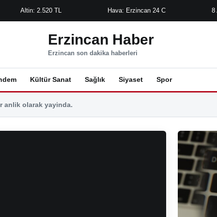
Altin: 2.520 TL
Hava: Erzincan 24 C
8
Erzincan Haber
Erzincan son dakika haberleri
ndem
Kültür Sanat
Sağlık
Siyaset
Spor
 anlik olarak yayinda.