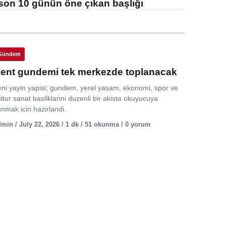
son 10 günün öne çıkan başlığı
Gündem
ent gundemi tek merkezde toplanacak
eni yayin yapisi; gundem, yerel yasam, ekonomi, spor ve
ltur sanat basliklarini duzenli bir akista okuyucuya
nmak icin hazirlandi.
min / July 22, 2026 / 1 dk / 51 okunma / 0 yorum