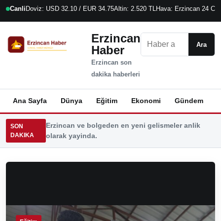
Canli
Doviz: USD 32.10 / EUR 34.75
Altin: 2.520 TL
Hava: Erzincan 24 C
7
Erzincan
Ara
Ara
Haber
Erzincan son
dakika haberleri
Ana Sayfa
Dünya
Eğitim
Ekonomi
Gündem
K
Erzincan ve bolgeden en yeni gelismeler anlik
SON
DAKIKA
olarak yayinda.