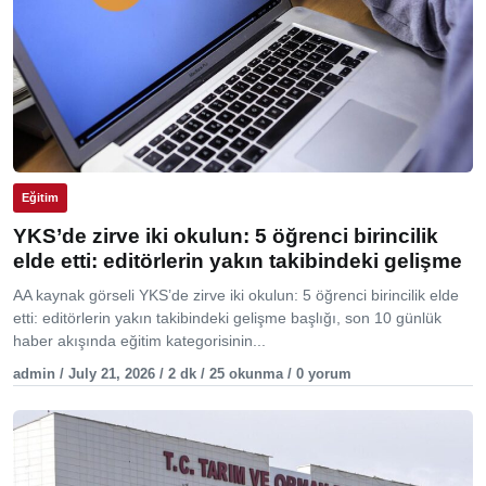
Eğitim
YKS’de zirve iki okulun: 5 öğrenci birincilik
elde etti: editörlerin yakın takibindeki gelişme
AA kaynak görseli YKS’de zirve iki okulun: 5 öğrenci birincilik elde
etti: editörlerin yakın takibindeki gelişme başlığı, son 10 günlük
haber akışında eğitim kategorisinin...
admin / July 21, 2026 / 2 dk / 25 okunma / 0 yorum