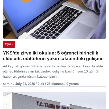
Eğitim
YKS’de zirve iki okulun: 5 öğrenci birincilik
elde etti: editörlerin yakın takibindeki gelişme
AA kaynak görseli YKS’de zirve iki okulun: 5 öğrenci birincilik elde
etti: editörlerin yakın takibindeki gelişme başlığı, son 10 günlük
haber akışında eğitim kategorisinin...
admin / July 21, 2026 / 2 dk / 25 okunma / 0 yorum