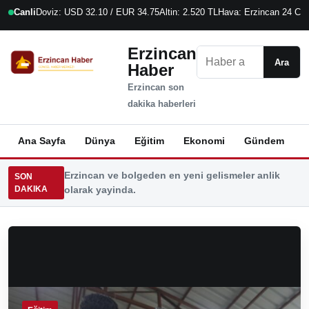
Canli
Doviz: USD 32.10 / EUR 34.75
Altin: 2.520 TL
Hava: Erzincan 24 C
8
Erzincan
Ara
Ara
Haber
Erzincan son
dakika haberleri
Ana Sayfa
Dünya
Eğitim
Ekonomi
Gündem
K
Erzincan ve bolgeden en yeni gelismeler anlik
SON
DAKIKA
olarak yayinda.