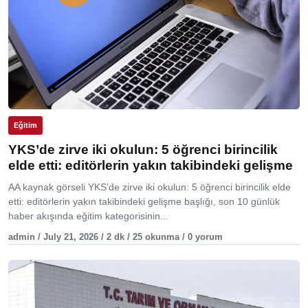
Eğitim
YKS’de zirve iki okulun: 5 öğrenci birincilik
elde etti: editörlerin yakın takibindeki gelişme
AA kaynak görseli YKS’de zirve iki okulun: 5 öğrenci birincilik elde
etti: editörlerin yakın takibindeki gelişme başlığı, son 10 günlük
haber akışında eğitim kategorisinin...
admin / July 21, 2026 / 2 dk / 25 okunma / 0 yorum