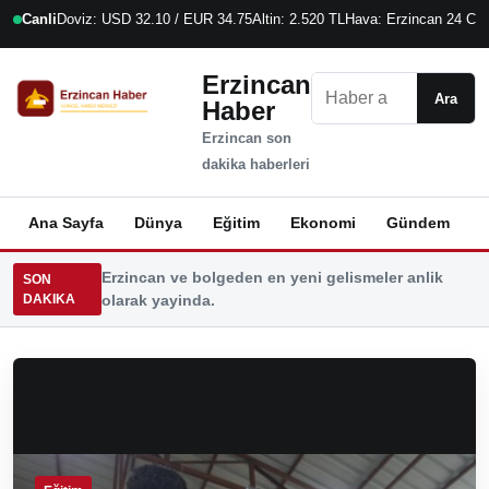
Canli
Doviz: USD 32.10 / EUR 34.75
Altin: 2.520 TL
Hava: Erzincan 24 C
7
Erzincan
Ara
Ara
Haber
Erzincan son
dakika haberleri
Ana Sayfa
Dünya
Eğitim
Ekonomi
Gündem
K
Erzincan ve bolgeden en yeni gelismeler anlik
SON
DAKIKA
olarak yayinda.