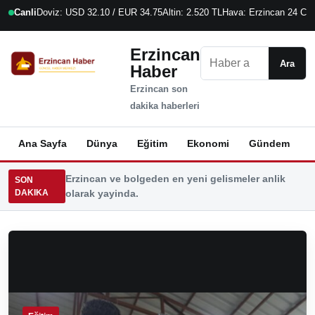
Canli
Doviz: USD 32.10 / EUR 34.75
Altin: 2.520 TL
Hava: Erzincan 24 C
8
Erzincan
Ara
Ara
Haber
Erzincan son
dakika haberleri
Ana Sayfa
Dünya
Eğitim
Ekonomi
Gündem
K
Erzincan ve bolgeden en yeni gelismeler anlik
SON
DAKIKA
olarak yayinda.