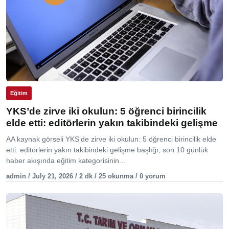
Eğitim
YKS’de zirve iki okulun: 5 öğrenci birincilik
elde etti: editörlerin yakın takibindeki gelişme
AA kaynak görseli YKS’de zirve iki okulun: 5 öğrenci birincilik elde
etti: editörlerin yakın takibindeki gelişme başlığı, son 10 günlük
haber akışında eğitim kategorisinin...
admin / July 21, 2026 / 2 dk / 25 okunma / 0 yorum