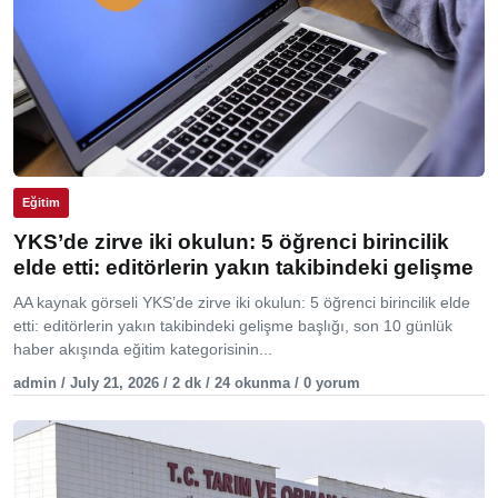
Eğitim
YKS’de zirve iki okulun: 5 öğrenci birincilik
elde etti: editörlerin yakın takibindeki gelişme
AA kaynak görseli YKS’de zirve iki okulun: 5 öğrenci birincilik elde
etti: editörlerin yakın takibindeki gelişme başlığı, son 10 günlük
haber akışında eğitim kategorisinin...
admin / July 21, 2026 / 2 dk / 24 okunma / 0 yorum