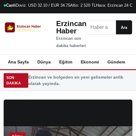
Canli
Doviz: USD 32.10 / EUR 34.75
Altin: 2.520 TL
Hava: Erzincan 24 C
6
Erzincan
Ara
Ara
Haber
Erzincan son
dakika haberleri
Ana Sayfa
Dünya
Eğitim
Ekonomi
Gündem
K
Erzincan ve bolgeden en yeni gelismeler anlik
SON
DAKIKA
olarak yayinda.