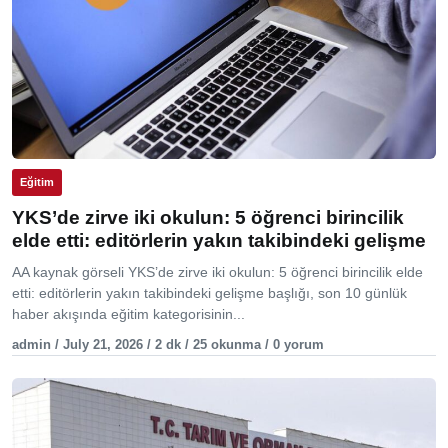
Eğitim
YKS’de zirve iki okulun: 5 öğrenci birincilik
elde etti: editörlerin yakın takibindeki gelişme
AA kaynak görseli YKS’de zirve iki okulun: 5 öğrenci birincilik elde
etti: editörlerin yakın takibindeki gelişme başlığı, son 10 günlük
haber akışında eğitim kategorisinin...
admin / July 21, 2026 / 2 dk / 25 okunma / 0 yorum