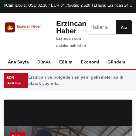
Canli
Doviz: USD 32.10 / EUR 34.75
Altin: 2.520 TL
Hava: Erzincan 24 C
7
Erzincan
Ara
Ara
Haber
Erzincan son
dakika haberleri
Ana Sayfa
Dünya
Eğitim
Ekonomi
Gündem
K
Erzincan ve bolgeden en yeni gelismeler anlik
SON
DAKIKA
olarak yayinda.