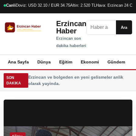
Canli
Doviz: USD 32.10 / EUR 34.75
Altin: 2.520 TL
Hava: Erzincan 24 C
7
Erzincan
Ara
Ara
Haber
Erzincan son
dakika haberleri
Ana Sayfa
Dünya
Eğitim
Ekonomi
Gündem
K
Erzincan ve bolgeden en yeni gelismeler anlik
SON
DAKIKA
olarak yayinda.