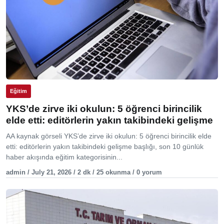
Eğitim
YKS’de zirve iki okulun: 5 öğrenci birincilik
elde etti: editörlerin yakın takibindeki gelişme
AA kaynak görseli YKS’de zirve iki okulun: 5 öğrenci birincilik elde
etti: editörlerin yakın takibindeki gelişme başlığı, son 10 günlük
haber akışında eğitim kategorisinin...
admin / July 21, 2026 / 2 dk / 25 okunma / 0 yorum