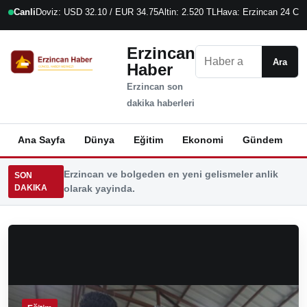
Canli
Doviz: USD 32.10 / EUR 34.75
Altin: 2.520 TL
Hava: Erzincan 24 C
9
Erzincan
Ara
Ara
Haber
Erzincan son
dakika haberleri
Ana Sayfa
Dünya
Eğitim
Ekonomi
Gündem
K
Erzincan ve bolgeden en yeni gelismeler anlik
SON
DAKIKA
olarak yayinda.