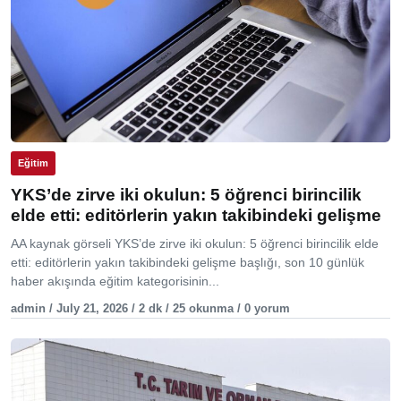
Eğitim
YKS’de zirve iki okulun: 5 öğrenci birincilik
elde etti: editörlerin yakın takibindeki gelişme
AA kaynak görseli YKS’de zirve iki okulun: 5 öğrenci birincilik elde
etti: editörlerin yakın takibindeki gelişme başlığı, son 10 günlük
haber akışında eğitim kategorisinin...
admin / July 21, 2026 / 2 dk / 25 okunma / 0 yorum