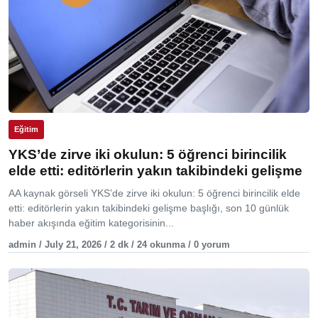
Eğitim
YKS’de zirve iki okulun: 5 öğrenci birincilik
elde etti: editörlerin yakın takibindeki gelişme
AA kaynak görseli YKS’de zirve iki okulun: 5 öğrenci birincilik elde
etti: editörlerin yakın takibindeki gelişme başlığı, son 10 günlük
haber akışında eğitim kategorisinin...
admin / July 21, 2026 / 2 dk / 24 okunma / 0 yorum