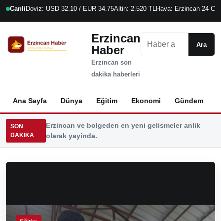
Canli
Doviz: USD 32.10 / EUR 34.75
Altin: 2.520 TL
Hava: Erzincan 24 C
6
Erzincan
Ara
Ara
Haber
Erzincan son
dakika haberleri
Ana Sayfa
Dünya
Eğitim
Ekonomi
Gündem
K
Erzincan ve bolgeden en yeni gelismeler anlik
SON
DAKIKA
olarak yayinda.