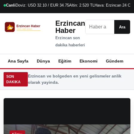
Canli
Doviz: USD 32.10 / EUR 34.75
Altin: 2.520 TL
Hava: Erzincan 24 C
9
Erzincan
Ara
Ara
Haber
Erzincan son
dakika haberleri
Ana Sayfa
Dünya
Eğitim
Ekonomi
Gündem
K
Erzincan ve bolgeden en yeni gelismeler anlik
SON
DAKIKA
olarak yayinda.