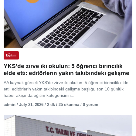
Eğitim
YKS’de zirve iki okulun: 5 öğrenci birincilik
elde etti: editörlerin yakın takibindeki gelişme
AA kaynak görseli YKS’de zirve iki okulun: 5 öğrenci birincilik elde
etti: editörlerin yakın takibindeki gelişme başlığı, son 10 günlük
haber akışında eğitim kategorisinin...
admin / July 21, 2026 / 2 dk / 25 okunma / 0 yorum