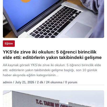
Eğitim
YKS’de zirve iki okulun: 5 öğrenci birincilik
elde etti: editörlerin yakın takibindeki gelişme
AA kaynak görseli YKS’de zirve iki okulun: 5 öğrenci birincilik elde
etti: editörlerin yakın takibindeki gelişme başlığı, son 10 günlük
haber akışında eğitim kategorisinin...
admin / July 21, 2026 / 2 dk / 24 okunma / 0 yorum