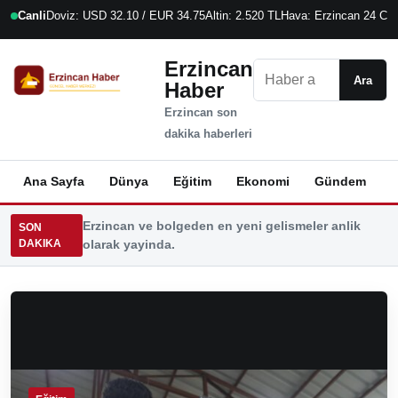
Canli
Doviz: USD 32.10 / EUR 34.75
Altin: 2.520 TL
Hava: Erzincan 24 C
6
Erzincan
Ara
Ara
Haber
Erzincan son
dakika haberleri
Ana Sayfa
Dünya
Eğitim
Ekonomi
Gündem
K
Erzincan ve bolgeden en yeni gelismeler anlik
SON
DAKIKA
olarak yayinda.