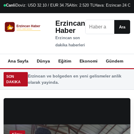
Canli
Doviz: USD 32.10 / EUR 34.75
Altin: 2.520 TL
Hava: Erzincan 24 C
9
Erzincan
Ara
Ara
Haber
Erzincan son
dakika haberleri
Ana Sayfa
Dünya
Eğitim
Ekonomi
Gündem
K
Erzincan ve bolgeden en yeni gelismeler anlik
SON
DAKIKA
olarak yayinda.