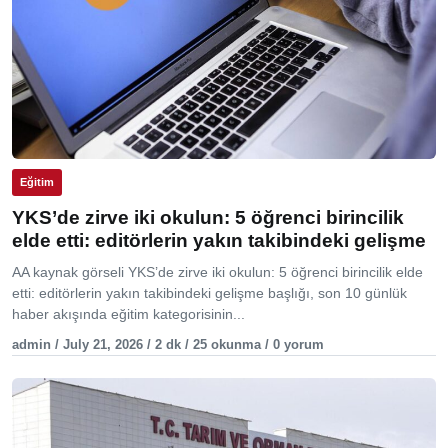
Eğitim
YKS’de zirve iki okulun: 5 öğrenci birincilik
elde etti: editörlerin yakın takibindeki gelişme
AA kaynak görseli YKS’de zirve iki okulun: 5 öğrenci birincilik elde
etti: editörlerin yakın takibindeki gelişme başlığı, son 10 günlük
haber akışında eğitim kategorisinin...
admin / July 21, 2026 / 2 dk / 25 okunma / 0 yorum