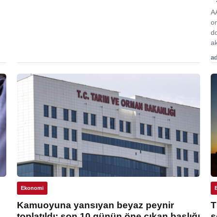
A
o
d
ak
ad
Ekonomi
Kamuoyuna yansıyan beyaz peynir
T
toplatıldı: son 10 günün öne çıkan başlığı
s