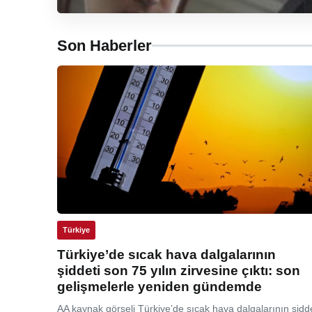
Son Haberler
Türkiye
Türkiye’de sıcak hava dalgalarının
şiddeti son 75 yılın zirvesine çıktı: son
gelişmelerle yeniden gündemde
AA kaynak görseli Türkiye’de sıcak hava dalgalarının şidde