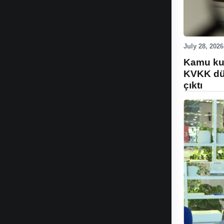
July 28, 2026
Kamu kur
KVKK düz
çıktı