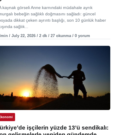
A kaynak görseli Anne karnındaki müdahale ayrık
murgalı bebeğin sağlıklı doğmasını sağladı: güncel
osyada dikkat çeken ayrıntı başlığı, son 10 günlük haber
ışında sağlık...
min / July 22, 2026 / 2 dk / 27 okunma / 0 yorum
Ekonomi
ürkiye’de işçilerin yüzde 13’ü sendikalı:
on gelişmelerle yeniden gündemde