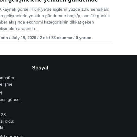
 kaynak görseli Türkiye’de işçilerin yüzde 13’ü sendikalı:
on gelişmelerle yeniden gündemde başlığı, son 10 günlük
aber akışında ekonomi kategorisinin dikkat çeken
lişmeleri arasında...
min / July 19, 2026 / 2 dk / 33 okunma / 0 yorum
Sosyal
dönüşüm:
gelişme
i
si: güncel
123
si oldu:
ktı
 40 dereceyi