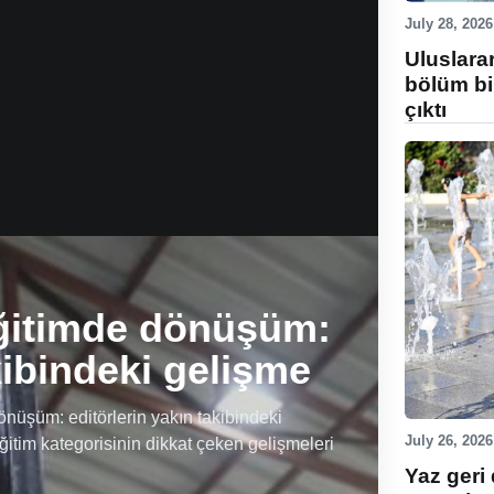
July 28, 2026
Uluslara
bölüm bi
çıktı
ğitimde dönüşüm:
kibindeki gelişme
üşüm: editörlerin yakın takibindeki
July 26, 2026
ğitim kategorisinin dikkat çeken gelişmeleri
Yaz geri