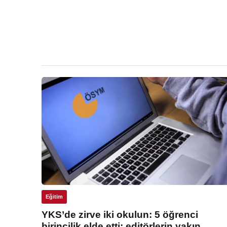
Eğitim
YKS’de zirve iki okulun: 5 öğrenci
birincilik elde etti: editörlerin yakın