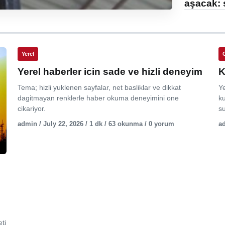
aşacak: 
Yerel
Yerel haberler icin sade ve hizli deneyim
K
Tema; hizli yuklenen sayfalar, net basliklar ve dikkat
Y
dagitmayan renklerle haber okuma deneyimini one
ku
cikariyor.
su
admin / July 22, 2026 / 1 dk / 63 okunma / 0 yorum
ad
ti