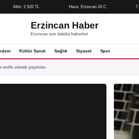
Altin: 2.520 TL
Hava: Erzincan 24 C
7
Erzincan Haber
Erzincan son dakika haberleri
ndem
Kültür Sanat
Sağlık
Siyaset
Spor
 anlik olarak yayinda.