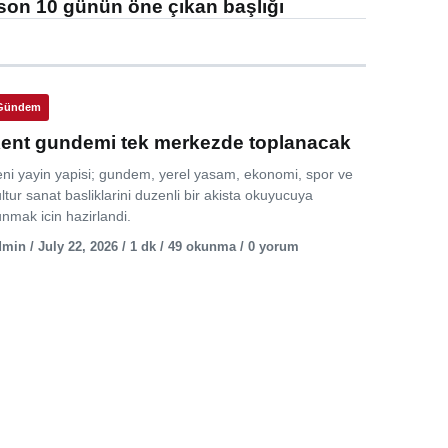
son 10 günün öne çıkan başlığı
Gündem
ent gundemi tek merkezde toplanacak
eni yayin yapisi; gundem, yerel yasam, ekonomi, spor ve
ltur sanat basliklarini duzenli bir akista okuyucuya
nmak icin hazirlandi.
min / July 22, 2026 / 1 dk / 49 okunma / 0 yorum