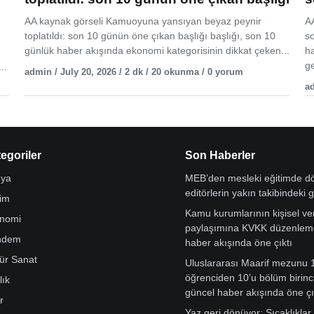
AA kaynak görseli Kamuoyuna yansıyan beyaz peynir
AA
toplatıldı: son 10 günün öne çıkan başlığı başlığı, son 10
s
günlük haber akışında ekonomi kategorisinin dikkat çeken...
h
ge
..
admin / July 20, 2026 / 2 dk / 20 okunma / 0 yorum
ad
egoriler
Son Haberler
ya
MEB’den mesleki eğitimde 
editörlerin yakın takibindeki 
tim
Kamu kurumlarının kişisel ver
nomi
paylaşımına KVKK düzenleme
ndem
haber akışında öne çıktı
tür Sanat
Uluslararası Maarif mezunu 
öğrenciden 10’u bölüm birinci
lık
güncel haber akışında öne çı
r
Yaz geri dönüyor: Sıcaklıklar