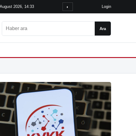
 August 2026, 14:33
Login
◐
Ara
Ara