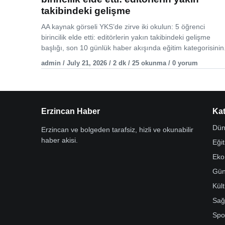
takibindeki gelişme
AA kaynak görseli YKS’de zirve iki okulun: 5 öğrenci
birincilik elde etti: editörlerin yakın takibindeki gelişme
başlığı, son 10 günlük haber akışında eğitim kategorisinin.
admin / July 21, 2026 / 2 dk / 25 okunma / 0 yorum
Erzincan Haber
Kat
Dün
Erzincan ve bolgeden tarafsiz, hizli ve okunabilir
haber akisi.
Eği
Eko
Gü
Kül
Sağ
Spo