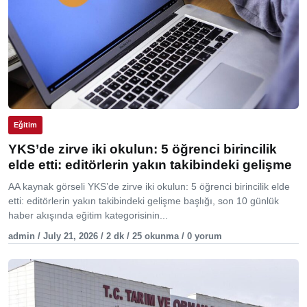
Eğitim
YKS’de zirve iki okulun: 5 öğrenci birincilik
elde etti: editörlerin yakın takibindeki gelişme
AA kaynak görseli YKS’de zirve iki okulun: 5 öğrenci birincilik elde
etti: editörlerin yakın takibindeki gelişme başlığı, son 10 günlük
haber akışında eğitim kategorisinin...
admin / July 21, 2026 / 2 dk / 25 okunma / 0 yorum