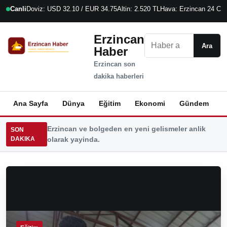
Canli
Doviz: USD 32.10 / EUR 34.75
Altin: 2.520 TL
Hava: Erzincan 24 C
9
Erzincan
Ara
Ara
Haber
Erzincan son
dakika haberleri
Ana Sayfa
Dünya
Eğitim
Ekonomi
Gündem
K
Erzincan ve bolgeden en yeni gelismeler anlik
SON
DAKIKA
olarak yayinda.