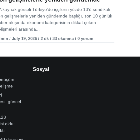
 kaynak görseli Türkiye’de işçilerin yüzde 13’ü sendikalı:
on gelişmelerle yeniden gündemde başlığı, son 10 günlük
aber akışında ekonomi kategorisinin dikkat çeken
lişmeleri arasında...
min / July 19, 2026 / 2 dk / 33 okunma / 0 yorum
Sosyal
dönüşüm:
gelişme
i
si: güncel
123
si oldu:
ktı
 40 dereceyi