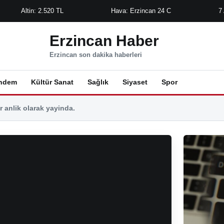
Altin: 2.520 TL
Hava: Erzincan 24 C
7
Erzincan Haber
Erzincan son dakika haberleri
ndem
Kültür Sanat
Sağlık
Siyaset
Spor
 anlik olarak yayinda.