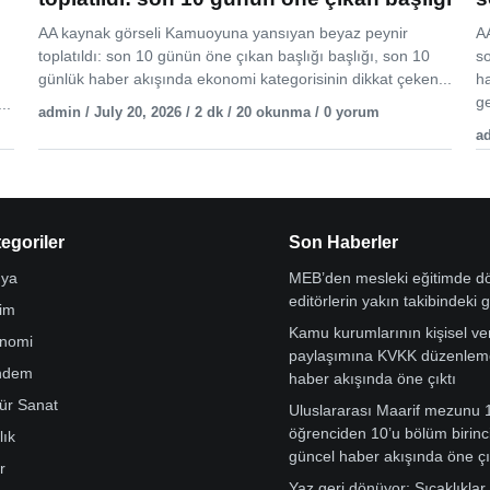
AA kaynak görseli Kamuoyuna yansıyan beyaz peynir
AA
toplatıldı: son 10 günün öne çıkan başlığı başlığı, son 10
s
günlük haber akışında ekonomi kategorisinin dikkat çeken...
h
ge
..
admin / July 20, 2026 / 2 dk / 20 okunma / 0 yorum
ad
egoriler
Son Haberler
ya
MEB’den mesleki eğitimde 
editörlerin yakın takibindeki 
tim
Kamu kurumlarının kişisel ver
nomi
paylaşımına KVKK düzenleme
ndem
haber akışında öne çıktı
tür Sanat
Uluslararası Maarif mezunu 
öğrenciden 10’u bölüm birinci
lık
güncel haber akışında öne çı
r
Yaz geri dönüyor: Sıcaklıklar