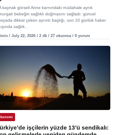
A kaynak görseli Anne karnındaki müdahale ayrık
murgalı bebeğin sağlıklı doğmasını sağladı: güncel
osyada dikkat çeken ayrıntı başlığı, son 10 günlük haber
ışında sağlık...
min / July 22, 2026 / 2 dk / 27 okunma / 0 yorum
Ekonomi
ürkiye’de işçilerin yüzde 13’ü sendikalı:
on gelişmelerle yeniden gündemde