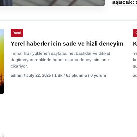
aşacak: 
Yerel
Yerel haberler icin sade ve hizli deneyim
K
Tema; hizli yuklenen sayfalar, net basliklar ve dikkat
Y
dagitmayan renklerle haber okuma deneyimini one
ku
cikariyor.
su
admin / July 22, 2026 / 1 dk / 63 okunma / 0 yorum
ad
ti