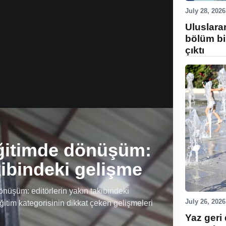
July 28, 2026
Uluslara
bölüm bi
çıktı
ğitimde dönüşüm:
kibindeki gelişme
üşüm: editörlerin yakın takibindeki
July 26, 2026
ğitim kategorisinin dikkat çeken gelişmeleri
Yaz geri