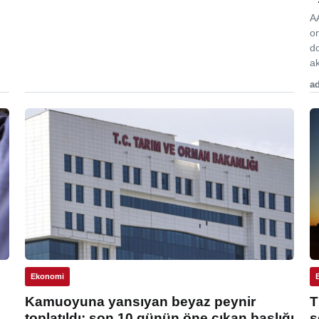
A
o
d
ak
ad
Ekonomi
Kamuoyuna yansıyan beyaz peynir
T
toplatıldı: son 10 günün öne çıkan başlığı
s