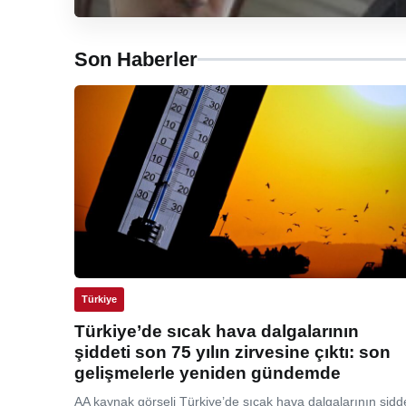
Son Haberler
Türkiye
Türkiye’de sıcak hava dalgalarının
şiddeti son 75 yılın zirvesine çıktı: son
gelişmelerle yeniden gündemde
AA kaynak görseli Türkiye’de sıcak hava dalgalarının şidde