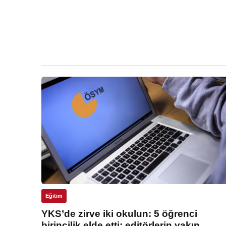
Eğitim
YKS’de zirve iki okulun: 5 öğrenci
birincilik elde etti: editörlerin yakın