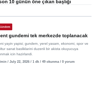
son 10 günün öne çıkan başlığı
Gündem
ent gundemi tek merkezde toplanacak
eni yayin yapisi; gundem, yerel yasam, ekonomi, spor ve
ltur sanat basliklarini duzenli bir akista okuyucuya
nmak icin hazirlandi.
min / July 22, 2026 / 1 dk / 49 okunma / 0 yorum