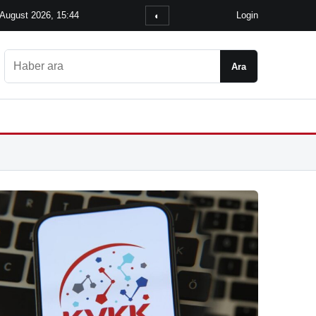
 August 2026, 15:44
Login
◐
Ara
Ara