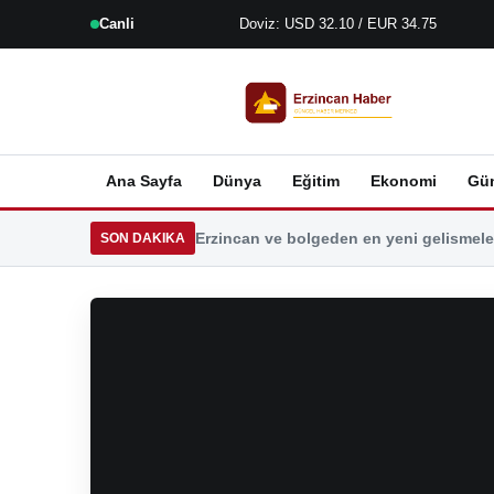
Canli
Doviz: USD 32.10 / EUR 34.75
Ana Sayfa
Dünya
Eğitim
Ekonomi
Gü
Erzincan ve bolgeden en yeni gelismeler
SON DAKIKA