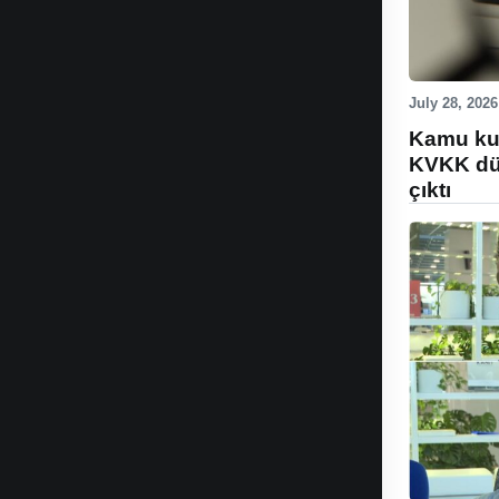
July 28, 2026
Kamu kur
KVKK düz
çıktı