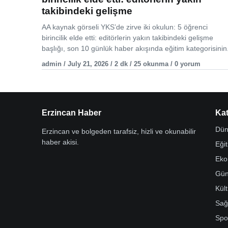
takibindeki gelişme
AA kaynak görseli YKS’de zirve iki okulun: 5 öğrenci
birincilik elde etti: editörlerin yakın takibindeki gelişme
başlığı, son 10 günlük haber akışında eğitim kategorisinin.
admin / July 21, 2026 / 2 dk / 25 okunma / 0 yorum
Erzincan Haber
Kat
Dün
Erzincan ve bolgeden tarafsiz, hizli ve okunabilir
haber akisi.
Eği
Eko
Gü
Kül
Sağ
Spo