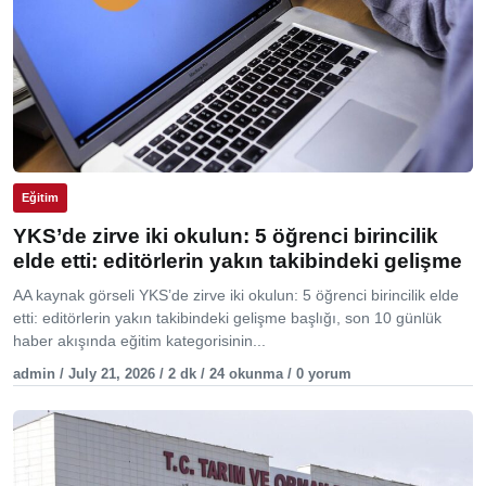
Eğitim
YKS’de zirve iki okulun: 5 öğrenci birincilik
elde etti: editörlerin yakın takibindeki gelişme
AA kaynak görseli YKS’de zirve iki okulun: 5 öğrenci birincilik elde
etti: editörlerin yakın takibindeki gelişme başlığı, son 10 günlük
haber akışında eğitim kategorisinin...
admin / July 21, 2026 / 2 dk / 24 okunma / 0 yorum