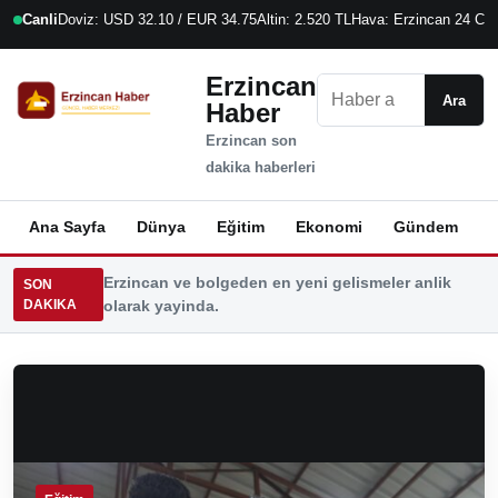
Canli
Doviz: USD 32.10 / EUR 34.75
Altin: 2.520 TL
Hava: Erzincan 24 C
6
Erzincan
Ara
Ara
Haber
Erzincan son
dakika haberleri
Ana Sayfa
Dünya
Eğitim
Ekonomi
Gündem
K
Erzincan ve bolgeden en yeni gelismeler anlik
SON
DAKIKA
olarak yayinda.