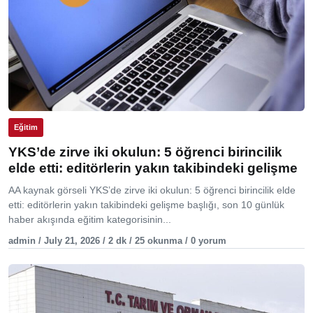
Eğitim
YKS’de zirve iki okulun: 5 öğrenci birincilik
elde etti: editörlerin yakın takibindeki gelişme
AA kaynak görseli YKS’de zirve iki okulun: 5 öğrenci birincilik elde
etti: editörlerin yakın takibindeki gelişme başlığı, son 10 günlük
haber akışında eğitim kategorisinin...
admin / July 21, 2026 / 2 dk / 25 okunma / 0 yorum