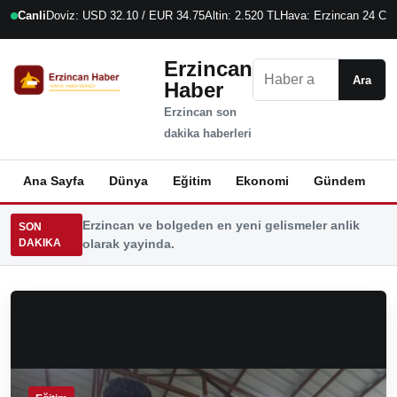
Canli
Doviz: USD 32.10 / EUR 34.75
Altin: 2.520 TL
Hava: Erzincan 24 C
8
Erzincan
Ara
Ara
Haber
Erzincan son
dakika haberleri
Ana Sayfa
Dünya
Eğitim
Ekonomi
Gündem
K
Erzincan ve bolgeden en yeni gelismeler anlik
SON
DAKIKA
olarak yayinda.