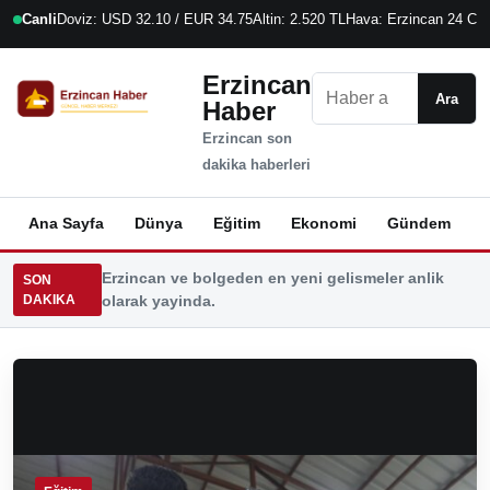
Canli
Doviz: USD 32.10 / EUR 34.75
Altin: 2.520 TL
Hava: Erzincan 24 C
9
Erzincan
Ara
Ara
Haber
Erzincan son
dakika haberleri
Ana Sayfa
Dünya
Eğitim
Ekonomi
Gündem
K
Erzincan ve bolgeden en yeni gelismeler anlik
SON
DAKIKA
olarak yayinda.