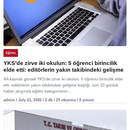
Eğitim
YKS’de zirve iki okulun: 5 öğrenci birincilik
elde etti: editörlerin yakın takibindeki gelişme
AA kaynak görseli YKS’de zirve iki okulun: 5 öğrenci birincilik elde
etti: editörlerin yakın takibindeki gelişme başlığı, son 10 günlük
haber akışında eğitim kategorisinin...
admin / July 21, 2026 / 2 dk / 25 okunma / 0 yorum