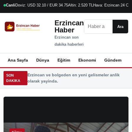
Canli
Doviz: USD 32.10 / EUR 34.75
Altin: 2.520 TL
Hava: Erzincan 24 C
9
Erzincan
Ara
Ara
Haber
Erzincan son
dakika haberleri
Ana Sayfa
Dünya
Eğitim
Ekonomi
Gündem
K
Erzincan ve bolgeden en yeni gelismeler anlik
SON
DAKIKA
olarak yayinda.