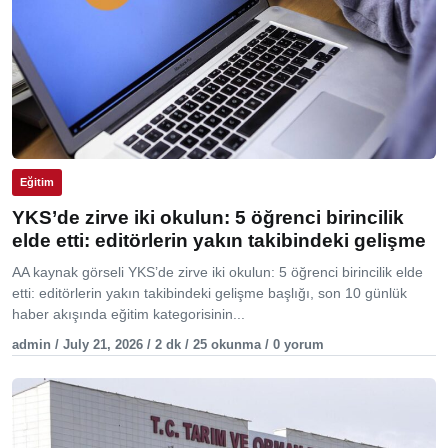
Eğitim
YKS’de zirve iki okulun: 5 öğrenci birincilik
elde etti: editörlerin yakın takibindeki gelişme
AA kaynak görseli YKS’de zirve iki okulun: 5 öğrenci birincilik elde
etti: editörlerin yakın takibindeki gelişme başlığı, son 10 günlük
haber akışında eğitim kategorisinin...
admin / July 21, 2026 / 2 dk / 25 okunma / 0 yorum