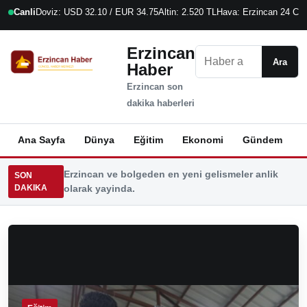
Canli
Doviz: USD 32.10 / EUR 34.75
Altin: 2.520 TL
Hava: Erzincan 24 C
7
Erzincan
Ara
Ara
Haber
Erzincan son
dakika haberleri
Ana Sayfa
Dünya
Eğitim
Ekonomi
Gündem
K
Erzincan ve bolgeden en yeni gelismeler anlik
SON
DAKIKA
olarak yayinda.