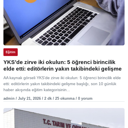
Eğitim
YKS’de zirve iki okulun: 5 öğrenci birincilik
elde etti: editörlerin yakın takibindeki gelişme
AA kaynak görseli YKS’de zirve iki okulun: 5 öğrenci birincilik elde
etti: editörlerin yakın takibindeki gelişme başlığı, son 10 günlük
haber akışında eğitim kategorisinin...
admin / July 21, 2026 / 2 dk / 25 okunma / 0 yorum