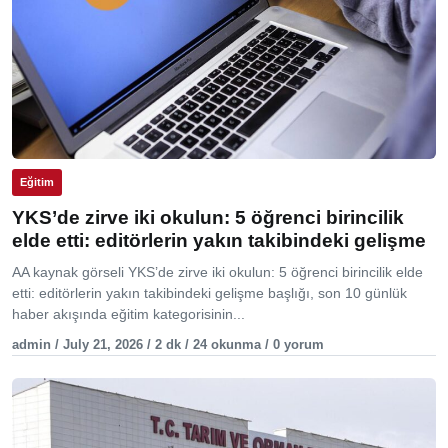
Eğitim
YKS’de zirve iki okulun: 5 öğrenci birincilik
elde etti: editörlerin yakın takibindeki gelişme
AA kaynak görseli YKS’de zirve iki okulun: 5 öğrenci birincilik elde
etti: editörlerin yakın takibindeki gelişme başlığı, son 10 günlük
haber akışında eğitim kategorisinin...
admin / July 21, 2026 / 2 dk / 24 okunma / 0 yorum