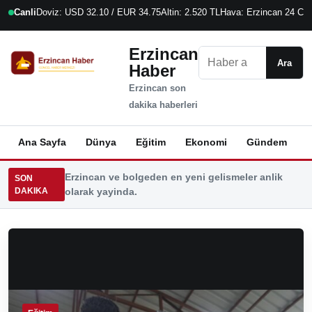
Canli
Doviz: USD 32.10 / EUR 34.75
Altin: 2.520 TL
Hava: Erzincan 24 C
6
Erzincan
Ara
Ara
Haber
Erzincan son
dakika haberleri
Ana Sayfa
Dünya
Eğitim
Ekonomi
Gündem
K
Erzincan ve bolgeden en yeni gelismeler anlik
SON
DAKIKA
olarak yayinda.