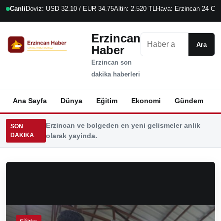
Canli
Doviz: USD 32.10 / EUR 34.75
Altin: 2.520 TL
Hava: Erzincan 24 C
7
Erzincan
Ara
Ara
Haber
Erzincan son
dakika haberleri
Ana Sayfa
Dünya
Eğitim
Ekonomi
Gündem
K
Erzincan ve bolgeden en yeni gelismeler anlik
SON
DAKIKA
olarak yayinda.