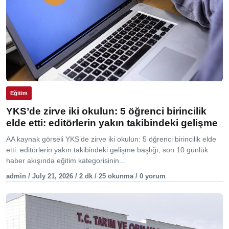
Eğitim
YKS’de zirve iki okulun: 5 öğrenci birincilik
elde etti: editörlerin yakın takibindeki gelişme
AA kaynak görseli YKS’de zirve iki okulun: 5 öğrenci birincilik elde
etti: editörlerin yakın takibindeki gelişme başlığı, son 10 günlük
haber akışında eğitim kategorisinin...
admin / July 21, 2026 / 2 dk / 25 okunma / 0 yorum