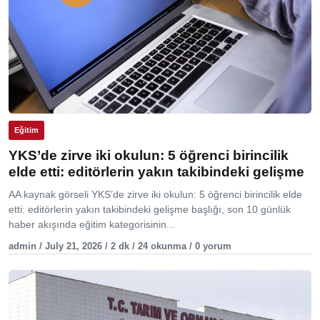
Eğitim
YKS’de zirve iki okulun: 5 öğrenci birincilik
elde etti: editörlerin yakın takibindeki gelişme
AA kaynak görseli YKS’de zirve iki okulun: 5 öğrenci birincilik elde
etti: editörlerin yakın takibindeki gelişme başlığı, son 10 günlük
haber akışında eğitim kategorisinin...
admin / July 21, 2026 / 2 dk / 24 okunma / 0 yorum