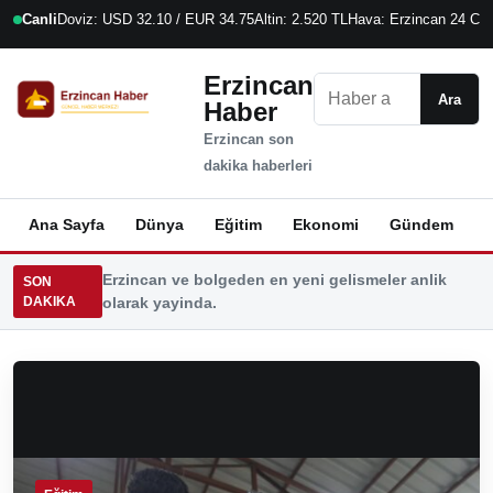
Canli
Doviz: USD 32.10 / EUR 34.75
Altin: 2.520 TL
Hava: Erzincan 24 C
6
Erzincan
Ara
Ara
Haber
Erzincan son
dakika haberleri
Ana Sayfa
Dünya
Eğitim
Ekonomi
Gündem
K
Erzincan ve bolgeden en yeni gelismeler anlik
SON
DAKIKA
olarak yayinda.