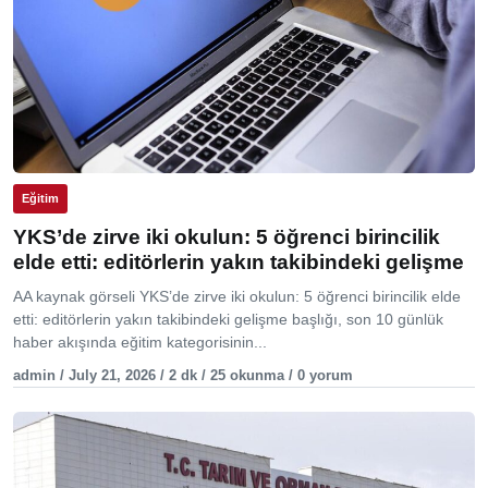
Eğitim
YKS’de zirve iki okulun: 5 öğrenci birincilik
elde etti: editörlerin yakın takibindeki gelişme
AA kaynak görseli YKS’de zirve iki okulun: 5 öğrenci birincilik elde
etti: editörlerin yakın takibindeki gelişme başlığı, son 10 günlük
haber akışında eğitim kategorisinin...
admin / July 21, 2026 / 2 dk / 25 okunma / 0 yorum