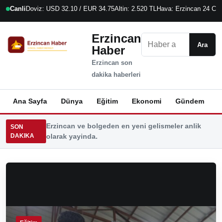
Canli
Doviz: USD 32.10 / EUR 34.75
Altin: 2.520 TL
Hava: Erzincan 24 C
8
Erzincan
Ara
Ara
Haber
Erzincan son
dakika haberleri
Ana Sayfa
Dünya
Eğitim
Ekonomi
Gündem
K
Erzincan ve bolgeden en yeni gelismeler anlik
SON
DAKIKA
olarak yayinda.