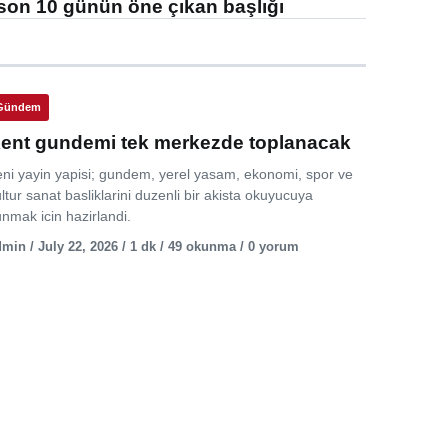
son 10 günün öne çıkan başlığı
Gündem
ent gundemi tek merkezde toplanacak
eni yayin yapisi; gundem, yerel yasam, ekonomi, spor ve
ltur sanat basliklarini duzenli bir akista okuyucuya
nmak icin hazirlandi.
min / July 22, 2026 / 1 dk / 49 okunma / 0 yorum