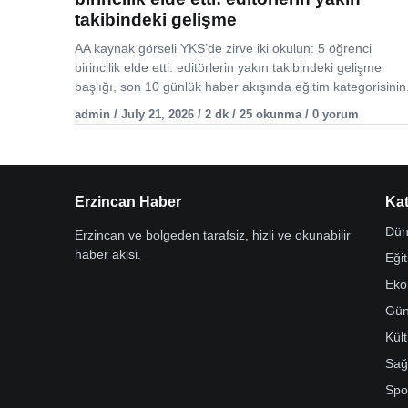
takibindeki gelişme
AA kaynak görseli YKS’de zirve iki okulun: 5 öğrenci
birincilik elde etti: editörlerin yakın takibindeki gelişme
başlığı, son 10 günlük haber akışında eğitim kategorisinin.
admin / July 21, 2026 / 2 dk / 25 okunma / 0 yorum
Erzincan Haber
Kat
Dün
Erzincan ve bolgeden tarafsiz, hizli ve okunabilir
haber akisi.
Eği
Eko
Gü
Kül
Sağ
Spo