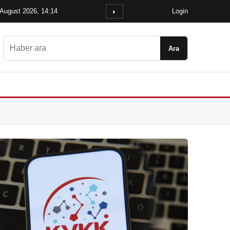
 August 2026, 14:14
Login
◐
Ara
Ara