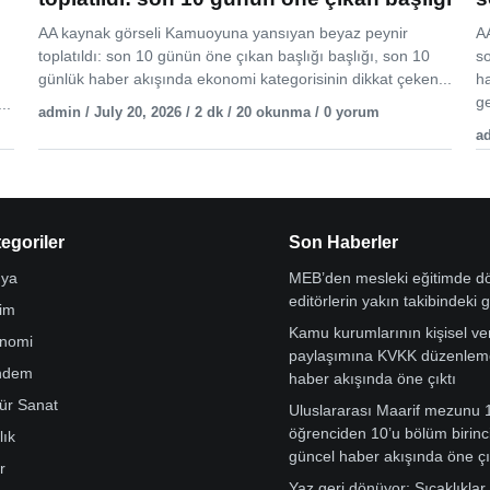
AA kaynak görseli Kamuoyuna yansıyan beyaz peynir
AA
toplatıldı: son 10 günün öne çıkan başlığı başlığı, son 10
s
günlük haber akışında ekonomi kategorisinin dikkat çeken...
h
ge
..
admin / July 20, 2026 / 2 dk / 20 okunma / 0 yorum
ad
egoriler
Son Haberler
ya
MEB’den mesleki eğitimde 
editörlerin yakın takibindeki 
tim
Kamu kurumlarının kişisel ver
nomi
paylaşımına KVKK düzenleme
ndem
haber akışında öne çıktı
tür Sanat
Uluslararası Maarif mezunu 
öğrenciden 10’u bölüm birinci
lık
güncel haber akışında öne çı
r
Yaz geri dönüyor: Sıcaklıklar