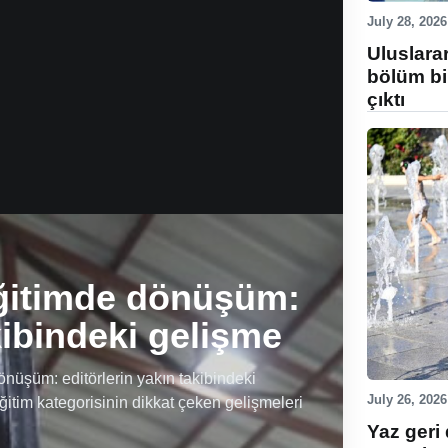
July 28, 2026
Uluslara
bölüm bi
çıktı
ğitimde dönüşüm:
kibindeki gelişme
üşüm: editörlerin yakın takibindeki
July 26, 2026
ğitim kategorisinin dikkat çeken gelişmeleri
Yaz geri