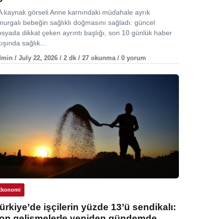
A kaynak görseli Anne karnındaki müdahale ayrık
murgalı bebeğin sağlıklı doğmasını sağladı: güncel
osyada dikkat çeken ayrıntı başlığı, son 10 günlük haber
ışında sağlık...
min / July 22, 2026 / 2 dk / 27 okunma / 0 yorum
Ekonomi
ürkiye’de işçilerin yüzde 13’ü sendikalı:
on gelişmelerle yeniden gündemde