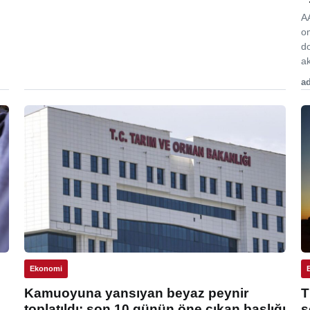
A
o
d
ak
ad
Ekonomi
Kamuoyuna yansıyan beyaz peynir
T
toplatıldı: son 10 günün öne çıkan başlığı
s