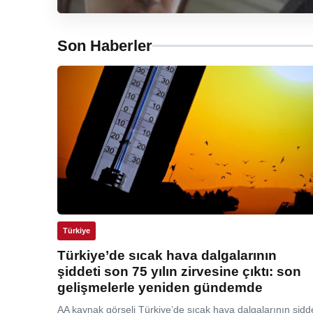
Son Haberler
Türkiye
Türkiye’de sıcak hava dalgalarının
şiddeti son 75 yılın zirvesine çıktı: son
gelişmelerle yeniden gündemde
AA kaynak görseli Türkiye’de sıcak hava dalgalarının şidde