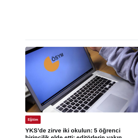
Eğitim
YKS’de zirve iki okulun: 5 öğrenci
birincilik elde etti: editörlerin yakın