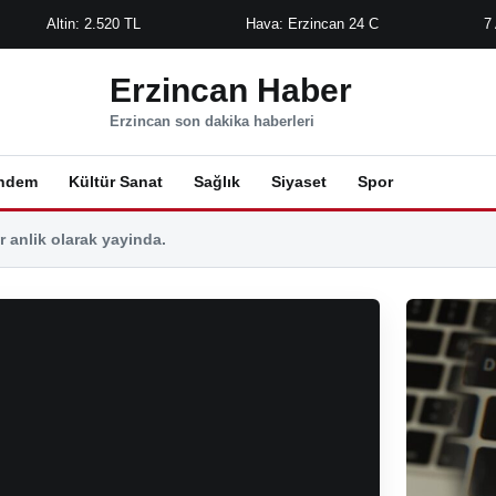
Altin: 2.520 TL
Hava: Erzincan 24 C
7
Erzincan Haber
Erzincan son dakika haberleri
ndem
Kültür Sanat
Sağlık
Siyaset
Spor
 anlik olarak yayinda.