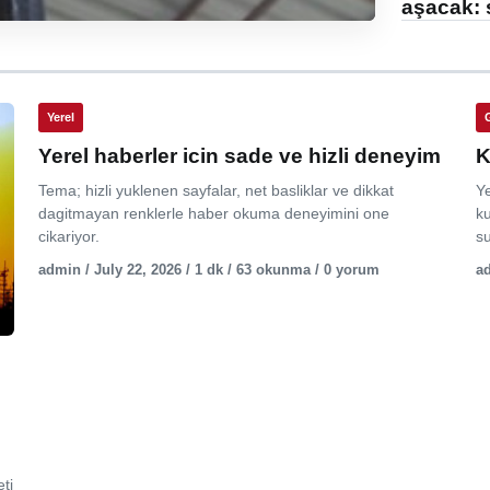
aşacak: 
Yerel
Yerel haberler icin sade ve hizli deneyim
K
Tema; hizli yuklenen sayfalar, net basliklar ve dikkat
Y
dagitmayan renklerle haber okuma deneyimini one
ku
cikariyor.
su
admin / July 22, 2026 / 1 dk / 63 okunma / 0 yorum
ad
ti