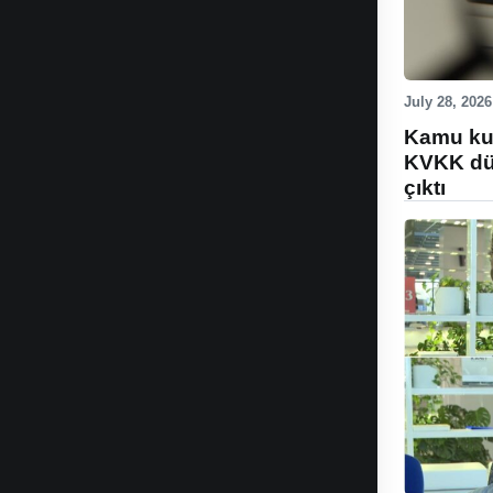
July 28, 2026
Kamu kur
KVKK düz
çıktı