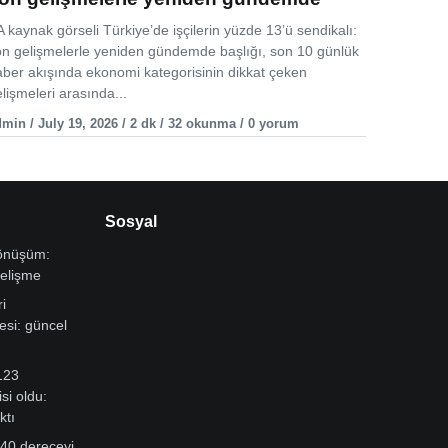
 kaynak görseli Türkiye’de işçilerin yüzde 13’ü sendikalı:
on gelişmelerle yeniden gündemde başlığı, son 10 günlük
aber akışında ekonomi kategorisinin dikkat çeken
lişmeleri arasında...
min / July 19, 2026 / 2 dk / 32 okunma / 0 yorum
Sosyal
dönüşüm:
gelişme
i
si: güncel
123
si oldu:
ktı
 40 dereceyi