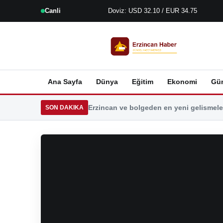
Canli
Doviz: USD 32.10 / EUR 34.75
Ana Sayfa
Dünya
Eğitim
Ekonomi
Gü
Erzincan ve bolgeden en yeni gelismeler
SON DAKIKA