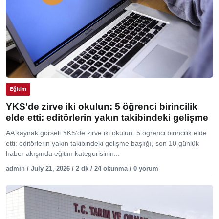
Eğitim
YKS’de zirve iki okulun: 5 öğrenci birincilik
elde etti: editörlerin yakın takibindeki gelişme
AA kaynak görseli YKS’de zirve iki okulun: 5 öğrenci birincilik elde
etti: editörlerin yakın takibindeki gelişme başlığı, son 10 günlük
haber akışında eğitim kategorisinin...
admin / July 21, 2026 / 2 dk / 24 okunma / 0 yorum