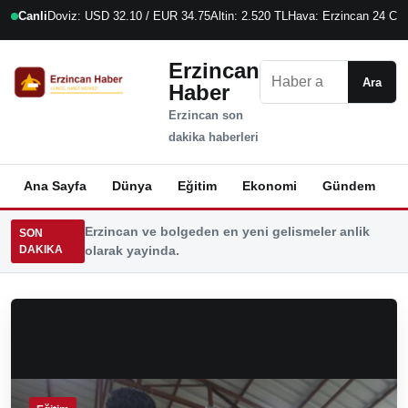
Canli
Doviz: USD 32.10 / EUR 34.75
Altin: 2.520 TL
Hava: Erzincan 24 C
7
Erzincan
Ara
Ara
Haber
Erzincan son
dakika haberleri
Ana Sayfa
Dünya
Eğitim
Ekonomi
Gündem
K
Erzincan ve bolgeden en yeni gelismeler anlik
SON
DAKIKA
olarak yayinda.