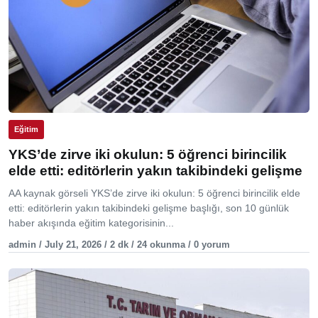
Eğitim
YKS’de zirve iki okulun: 5 öğrenci birincilik
elde etti: editörlerin yakın takibindeki gelişme
AA kaynak görseli YKS’de zirve iki okulun: 5 öğrenci birincilik elde
etti: editörlerin yakın takibindeki gelişme başlığı, son 10 günlük
haber akışında eğitim kategorisinin...
admin / July 21, 2026 / 2 dk / 24 okunma / 0 yorum