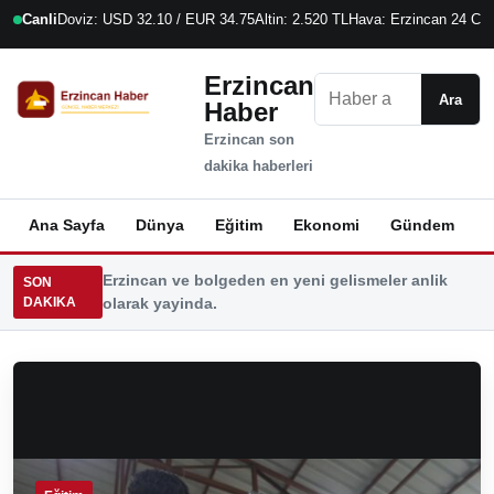
Canli
Doviz: USD 32.10 / EUR 34.75
Altin: 2.520 TL
Hava: Erzincan 24 C
6
Erzincan
Ara
Ara
Haber
Erzincan son
dakika haberleri
Ana Sayfa
Dünya
Eğitim
Ekonomi
Gündem
K
Erzincan ve bolgeden en yeni gelismeler anlik
SON
DAKIKA
olarak yayinda.