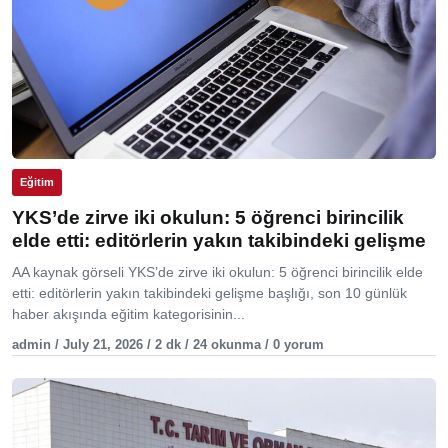
Eğitim
YKS’de zirve iki okulun: 5 öğrenci birincilik
elde etti: editörlerin yakın takibindeki gelişme
AA kaynak görseli YKS’de zirve iki okulun: 5 öğrenci birincilik elde
etti: editörlerin yakın takibindeki gelişme başlığı, son 10 günlük
haber akışında eğitim kategorisinin...
admin / July 21, 2026 / 2 dk / 24 okunma / 0 yorum