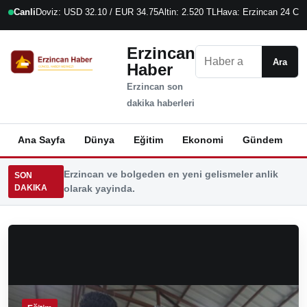
Canli
Doviz: USD 32.10 / EUR 34.75
Altin: 2.520 TL
Hava: Erzincan 24 C
6
Erzincan
Ara
Ara
Haber
Erzincan son
dakika haberleri
Ana Sayfa
Dünya
Eğitim
Ekonomi
Gündem
K
Erzincan ve bolgeden en yeni gelismeler anlik
SON
DAKIKA
olarak yayinda.