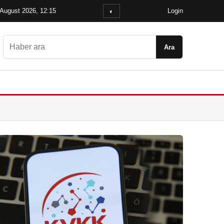
 August 2026, 12:15
Login
◐
Ara
Ara