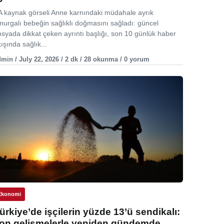
A kaynak görseli Anne karnındaki müdahale ayrık
murgalı bebeğin sağlıklı doğmasını sağladı: güncel
osyada dikkat çeken ayrıntı başlığı, son 10 günlük haber
ışında sağlık...
min / July 22, 2026 / 2 dk / 28 okunma / 0 yorum
Ekonomi
ürkiye’de işçilerin yüzde 13’ü sendikalı:
on gelişmelerle yeniden gündemde