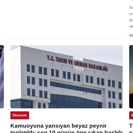
A
o
d
ak
ad
Ekonomi
Kamuoyuna yansıyan beyaz peynir
T
toplatıldı: son 10 günün öne çıkan başlığı
s