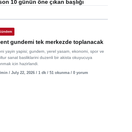
son 10 günün öne çıkan başlığı
Gündem
ent gundemi tek merkezde toplanacak
eni yayin yapisi; gundem, yerel yasam, ekonomi, spor ve
ltur sanat basliklarini duzenli bir akista okuyucuya
nmak icin hazirlandi.
min / July 22, 2026 / 1 dk / 51 okunma / 0 yorum