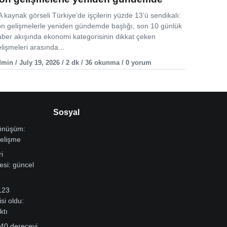
 kaynak görseli Türkiye’de işçilerin yüzde 13’ü sendikalı:
on gelişmelerle yeniden gündemde başlığı, son 10 günlük
aber akışında ekonomi kategorisinin dikkat çeken
lişmeleri arasında...
min / July 19, 2026 / 2 dk / 36 okunma / 0 yorum
Sosyal
dönüşüm:
gelişme
i
si: güncel
123
si oldu:
ktı
 40 dereceyi