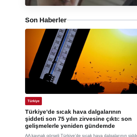
Son Haberler
Türkiye
Türkiye’de sıcak hava dalgalarının
şiddeti son 75 yılın zirvesine çıktı: son
gelişmelerle yeniden gündemde
AA kaynak görseli Türkiye’de sıcak hava dalgalarının şidde