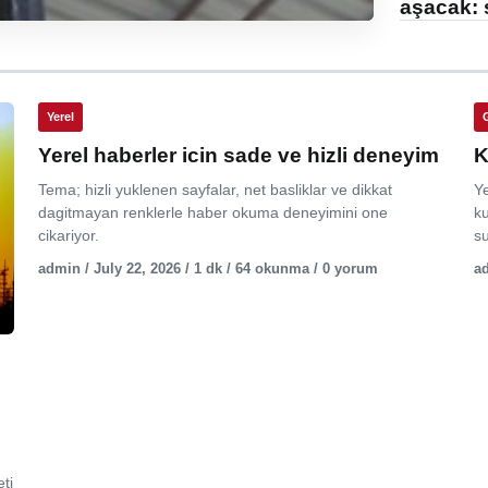
aşacak: 
Yerel
Yerel haberler icin sade ve hizli deneyim
K
Tema; hizli yuklenen sayfalar, net basliklar ve dikkat
Y
dagitmayan renklerle haber okuma deneyimini one
ku
cikariyor.
su
admin / July 22, 2026 / 1 dk / 64 okunma / 0 yorum
ad
ti