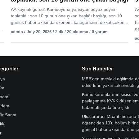
AA kaynak görseli Kamuoyuna yansıyan beyaz peynir
AA
toplatıldı: son 10 günün öne çıkan başlığı başlığı, son 10
s
günlük haber akışında ekonomi kategorisinin dikkat çeken...
h
ge
..
admin / July 20, 2026 / 2 dk / 20 okunma / 0 yorum
ad
egoriler
Son Haberler
ya
MEB’den mesleki eğitimde 
editörlerin yakın takibindeki 
tim
Kamu kurumlarının kişisel ver
nomi
paylaşımına KVKK düzenleme
ndem
haber akışında öne çıktı
tür Sanat
Uluslararası Maarif mezunu 
öğrenciden 10’u bölüm birinci
lık
güncel haber akışında öne çı
r
Yaz geri dönüyor: Sıcaklıklar