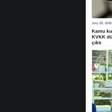
July 28, 2026
Kamu kur
KVKK düz
çıktı