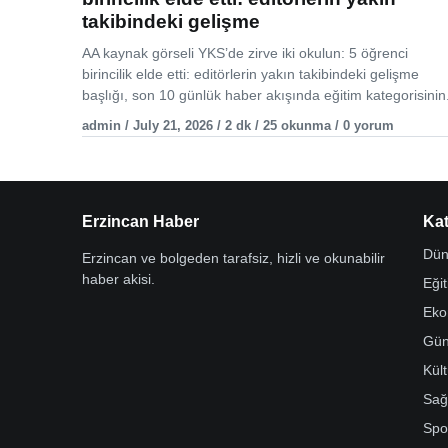
takibindeki gelişme
AA kaynak görseli YKS’de zirve iki okulun: 5 öğrenci
birincilik elde etti: editörlerin yakın takibindeki gelişme
başlığı, son 10 günlük haber akışında eğitim kategorisinin.
admin / July 21, 2026 / 2 dk / 25 okunma / 0 yorum
Erzincan Haber
Kat
Dün
Erzincan ve bolgeden tarafsiz, hizli ve okunabilir
haber akisi.
Eği
Eko
Gü
Kül
Sağ
Spo