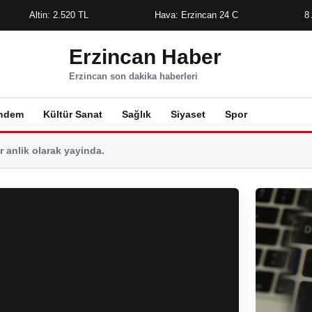
Altin: 2.520 TL
Hava: Erzincan 24 C
8
Erzincan Haber
Erzincan son dakika haberleri
ndem
Kültür Sanat
Sağlık
Siyaset
Spor
 anlik olarak yayinda.