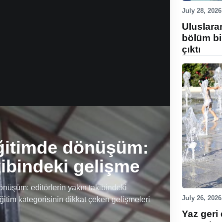
July 28, 2026
Uluslara
bölüm bi
çıktı
ğitimde dönüşüm:
kibindeki gelişme
üşüm: editörlerin yakın takibindeki
July 26, 2026
ğitim kategorisinin dikkat çeken gelişmeleri
Yaz geri