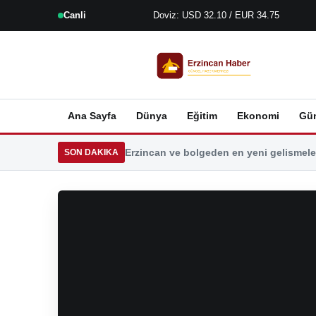
Canli
Doviz: USD 32.10 / EUR 34.75
Ana Sayfa
Dünya
Eğitim
Ekonomi
Gü
Erzincan ve bolgeden en yeni gelismeler
SON DAKIKA