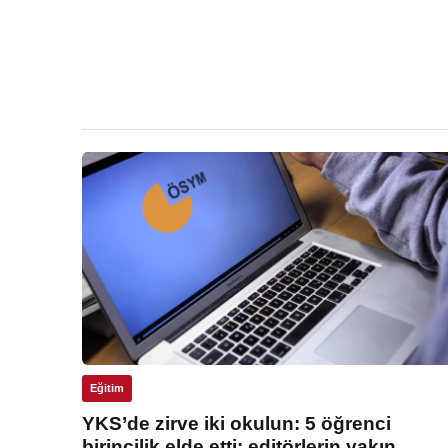
Eğitim
YKS’de zirve iki okulun: 5 öğrenci
birincilik elde etti: editörlerin yakın