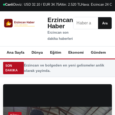
Canli
Doviz: USD 32.10 / EUR 34.75
Altin: 2.520 TL
Hava: Erzincan 24 C
9
Erzincan
Ara
Ara
Haber
Erzincan son
dakika haberleri
Ana Sayfa
Dünya
Eğitim
Ekonomi
Gündem
K
Erzincan ve bolgeden en yeni gelismeler anlik
SON
DAKIKA
olarak yayinda.