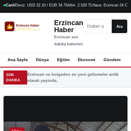
Canli
Doviz: USD 32.10 / EUR 34.75
Altin: 2.520 TL
Hava: Erzincan 24 C
8
Erzincan
Ara
Ara
Haber
Erzincan son
dakika haberleri
Ana Sayfa
Dünya
Eğitim
Ekonomi
Gündem
K
Erzincan ve bolgeden en yeni gelismeler anlik
SON
DAKIKA
olarak yayinda.