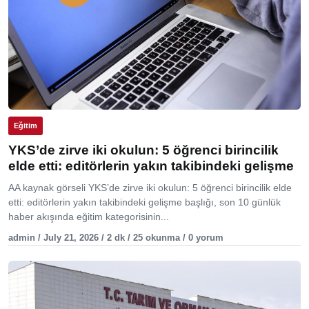
Eğitim
YKS’de zirve iki okulun: 5 öğrenci birincilik
elde etti: editörlerin yakın takibindeki gelişme
AA kaynak görseli YKS’de zirve iki okulun: 5 öğrenci birincilik elde
etti: editörlerin yakın takibindeki gelişme başlığı, son 10 günlük
haber akışında eğitim kategorisinin...
admin / July 21, 2026 / 2 dk / 25 okunma / 0 yorum