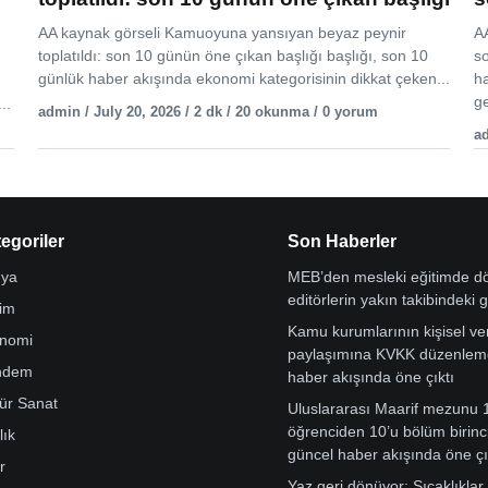
AA kaynak görseli Kamuoyuna yansıyan beyaz peynir
AA
toplatıldı: son 10 günün öne çıkan başlığı başlığı, son 10
s
günlük haber akışında ekonomi kategorisinin dikkat çeken...
h
ge
..
admin / July 20, 2026 / 2 dk / 20 okunma / 0 yorum
ad
egoriler
Son Haberler
ya
MEB’den mesleki eğitimde 
editörlerin yakın takibindeki 
tim
Kamu kurumlarının kişisel ver
nomi
paylaşımına KVKK düzenleme
ndem
haber akışında öne çıktı
tür Sanat
Uluslararası Maarif mezunu 
öğrenciden 10’u bölüm birinci
lık
güncel haber akışında öne çı
r
Yaz geri dönüyor: Sıcaklıklar