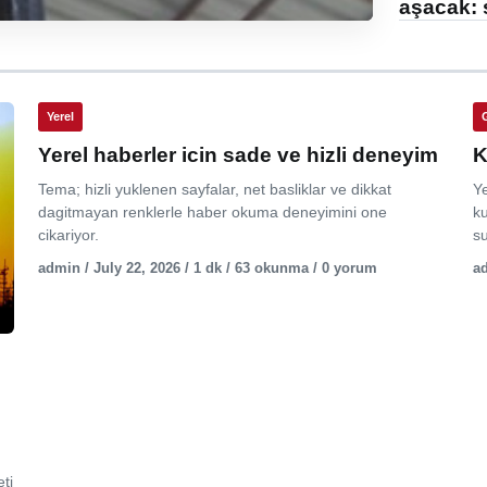
aşacak: 
Yerel
Yerel haberler icin sade ve hizli deneyim
K
Tema; hizli yuklenen sayfalar, net basliklar ve dikkat
Y
dagitmayan renklerle haber okuma deneyimini one
ku
cikariyor.
su
admin / July 22, 2026 / 1 dk / 63 okunma / 0 yorum
ad
ti