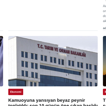
A
o
d
ak
ad
Ekonomi
Kamuoyuna yansıyan beyaz peynir
T
toplatıldı: son 10 günün öne çıkan başlığı
s