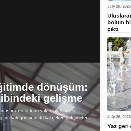
July 28, 2026
Uluslara
bölüm bi
çıktı
ğitimde dönüşüm:
kibindeki gelişme
üşüm: editörlerin yakın takibindeki
July 26, 2026
ğitim kategorisinin dikkat çeken gelişmeleri
Yaz geri