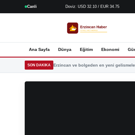
Canli
Doviz: USD 32.10 / EUR 34.75
Ana Sayfa
Dünya
Eğitim
Ekonomi
Gü
Erzincan ve bolgeden en yeni gelismeler
SON DAKIKA