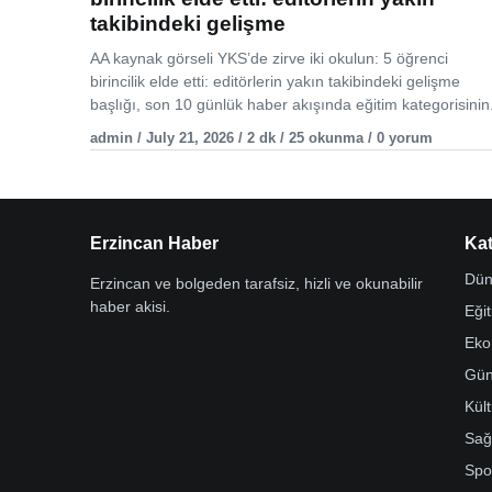
takibindeki gelişme
AA kaynak görseli YKS’de zirve iki okulun: 5 öğrenci
birincilik elde etti: editörlerin yakın takibindeki gelişme
başlığı, son 10 günlük haber akışında eğitim kategorisinin.
admin / July 21, 2026 / 2 dk / 25 okunma / 0 yorum
Erzincan Haber
Kat
Dün
Erzincan ve bolgeden tarafsiz, hizli ve okunabilir
haber akisi.
Eği
Eko
Gü
Kül
Sağ
Spo