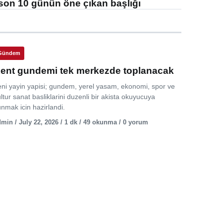
son 10 günün öne çıkan başlığı
Gündem
ent gundemi tek merkezde toplanacak
eni yayin yapisi; gundem, yerel yasam, ekonomi, spor ve
ltur sanat basliklarini duzenli bir akista okuyucuya
nmak icin hazirlandi.
min / July 22, 2026 / 1 dk / 49 okunma / 0 yorum