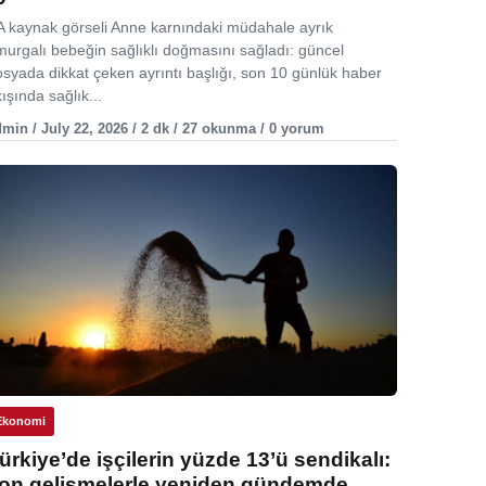
A kaynak görseli Anne karnındaki müdahale ayrık
murgalı bebeğin sağlıklı doğmasını sağladı: güncel
osyada dikkat çeken ayrıntı başlığı, son 10 günlük haber
ışında sağlık...
min / July 22, 2026 / 2 dk / 27 okunma / 0 yorum
Ekonomi
ürkiye’de işçilerin yüzde 13’ü sendikalı:
on gelişmelerle yeniden gündemde