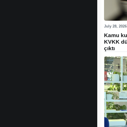
July 28, 2026
Kamu kur
KVKK düz
çıktı