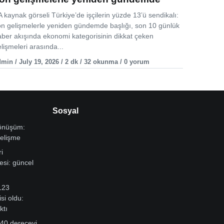
 kaynak görseli Türkiye’de işçilerin yüzde 13’ü sendikalı:
on gelişmelerle yeniden gündemde başlığı, son 10 günlük
aber akışında ekonomi kategorisinin dikkat çeken
lişmeleri arasında...
min / July 19, 2026 / 2 dk / 32 okunma / 0 yorum
Sosyal
dönüşüm:
gelişme
i
si: güncel
123
si oldu:
ktı
 40 dereceyi