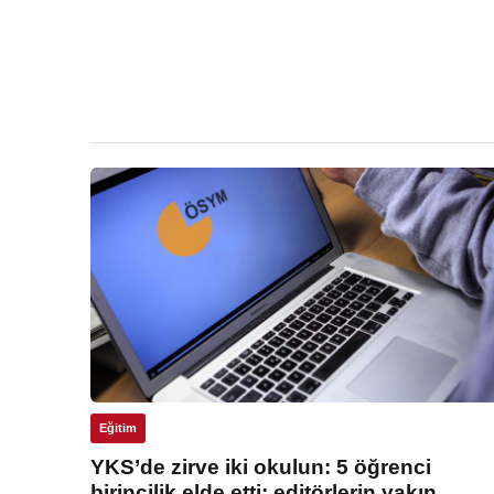
Eğitim
YKS’de zirve iki okulun: 5 öğrenci
birincilik elde etti: editörlerin yakın