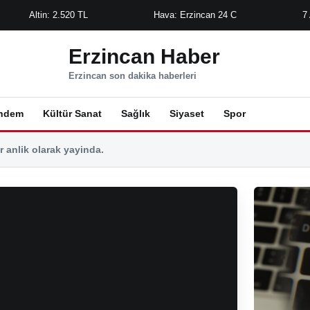
Altin: 2.520 TL
Hava: Erzincan 24 C
7
Erzincan Haber
Erzincan son dakika haberleri
ndem
Kültür Sanat
Sağlık
Siyaset
Spor
 anlik olarak yayinda.