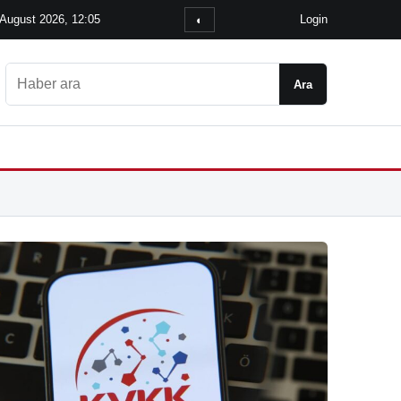
 August 2026, 12:05
Login
◐
Ara
Ara