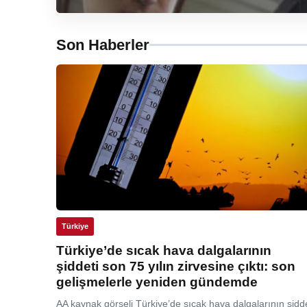
Son Haberler
Türkiye
Türkiye’de sıcak hava dalgalarının
şiddeti son 75 yılın zirvesine çıktı: son
gelişmelerle yeniden gündemde
AA kaynak görseli Türkiye’de sıcak hava dalgalarının şidde