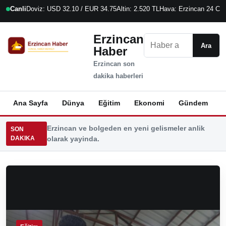
Canli
Doviz: USD 32.10 / EUR 34.75
Altin: 2.520 TL
Hava: Erzincan 24 C
7
Erzincan
Ara
Ara
Haber
Erzincan son
dakika haberleri
Ana Sayfa
Dünya
Eğitim
Ekonomi
Gündem
K
Erzincan ve bolgeden en yeni gelismeler anlik
SON
DAKIKA
olarak yayinda.