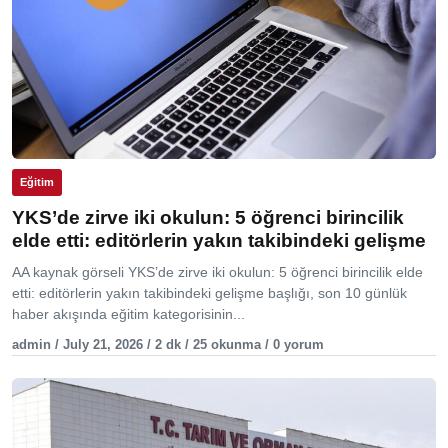
Eğitim
YKS’de zirve iki okulun: 5 öğrenci birincilik
elde etti: editörlerin yakın takibindeki gelişme
AA kaynak görseli YKS’de zirve iki okulun: 5 öğrenci birincilik elde
etti: editörlerin yakın takibindeki gelişme başlığı, son 10 günlük
haber akışında eğitim kategorisinin...
admin / July 21, 2026 / 2 dk / 25 okunma / 0 yorum