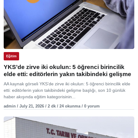
Eğitim
YKS’de zirve iki okulun: 5 öğrenci birincilik
elde etti: editörlerin yakın takibindeki gelişme
AA kaynak görseli YKS’de zirve iki okulun: 5 öğrenci birincilik elde
etti: editörlerin yakın takibindeki gelişme başlığı, son 10 günlük
haber akışında eğitim kategorisinin...
admin / July 21, 2026 / 2 dk / 24 okunma / 0 yorum