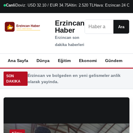
Canli
Doviz: USD 32.10 / EUR 34.75
Altin: 2.520 TL
Hava: Erzincan 24 C
7
Erzincan
Ara
Ara
Haber
Erzincan son
dakika haberleri
Ana Sayfa
Dünya
Eğitim
Ekonomi
Gündem
K
Erzincan ve bolgeden en yeni gelismeler anlik
SON
DAKIKA
olarak yayinda.