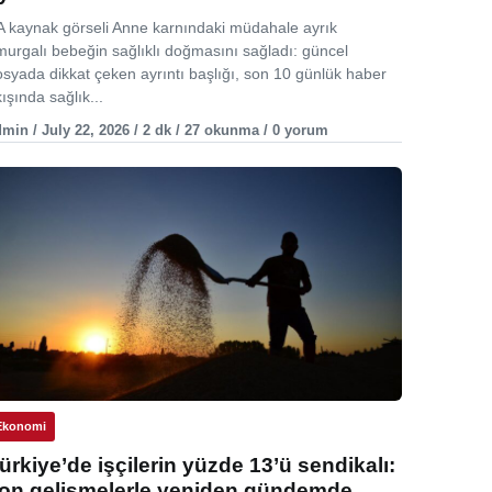
A kaynak görseli Anne karnındaki müdahale ayrık
murgalı bebeğin sağlıklı doğmasını sağladı: güncel
osyada dikkat çeken ayrıntı başlığı, son 10 günlük haber
ışında sağlık...
min / July 22, 2026 / 2 dk / 27 okunma / 0 yorum
Ekonomi
ürkiye’de işçilerin yüzde 13’ü sendikalı:
on gelişmelerle yeniden gündemde