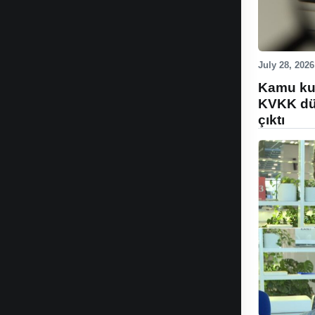
July 28, 2026
Kamu kur
KVKK düz
çıktı