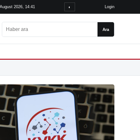
 August 2026, 14:41
Login
◐
Ara
Ara