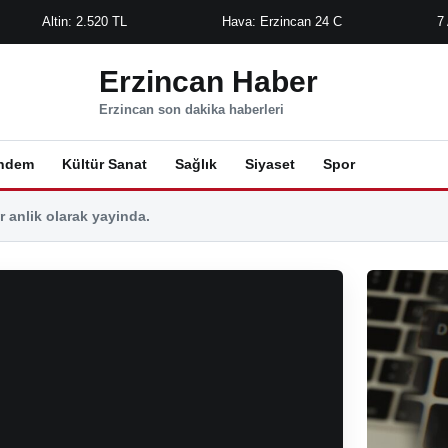
Altin: 2.520 TL
Hava: Erzincan 24 C
7
Erzincan Haber
Erzincan son dakika haberleri
ndem
Kültür Sanat
Sağlık
Siyaset
Spor
 anlik olarak yayinda.