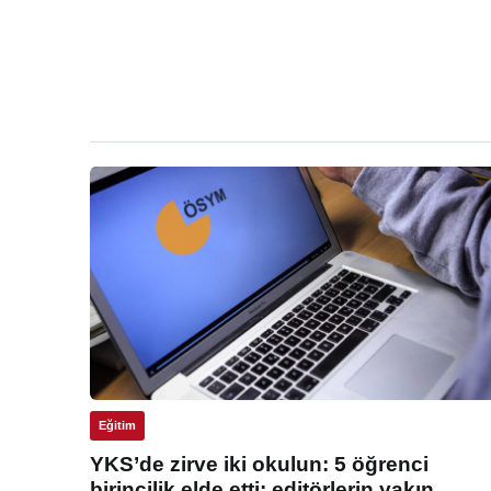
Eğitim
YKS’de zirve iki okulun: 5 öğrenci
birincilik elde etti: editörlerin yakın