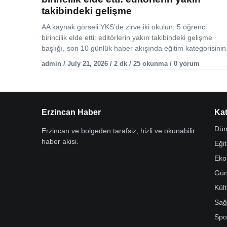
takibindeki gelişme
AA kaynak görseli YKS’de zirve iki okulun: 5 öğrenci
birincilik elde etti: editörlerin yakın takibindeki gelişme
başlığı, son 10 günlük haber akışında eğitim kategorisinin.
admin / July 21, 2026 / 2 dk / 25 okunma / 0 yorum
Erzincan Haber
Kat
Dün
Erzincan ve bolgeden tarafsiz, hizli ve okunabilir
haber akisi.
Eği
Eko
Gü
Kül
Sağ
Spo