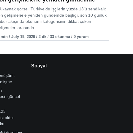
 kaynak görseli Türkiye’de işçilerin yüzde 13’ü sendikalı:
on gelişmelerle yeniden gündemde başlığı, son 10 günlük
aber akışında ekonomi kategorisinin dikkat çeken
lişmeleri arasında...
min / July 19, 2026 / 2 dk / 33 okunma / 0 yorum
Sosyal
dönüşüm:
gelişme
i
si: güncel
123
si oldu:
ktı
 40 dereceyi