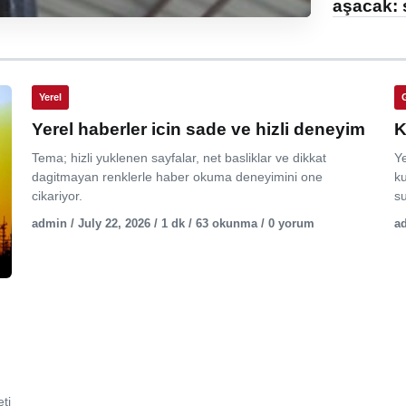
aşacak: 
Yerel
Yerel haberler icin sade ve hizli deneyim
K
Tema; hizli yuklenen sayfalar, net basliklar ve dikkat
Y
dagitmayan renklerle haber okuma deneyimini one
ku
cikariyor.
su
admin / July 22, 2026 / 1 dk / 63 okunma / 0 yorum
ad
ti