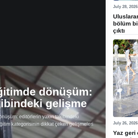
July 28, 2026
Uluslara
bölüm bi
çıktı
ğitimde dönüşüm:
kibindeki gelişme
üşüm: editörlerin yakın takibindeki
July 26, 2026
ğitim kategorisinin dikkat çeken gelişmeleri
Yaz geri