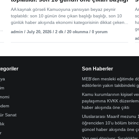
AA kaynak görseli Kamuoyuna yansıyan beyaz peynir
AA
toplatıldı: son 10 günün öne çıkan başlığı başlığı, son 10
s
günlük haber akışında ekonomi kategorisinin dikkat çeken...
h
ge
..
admin / July 20, 2026 / 2 dk / 20 okunma / 0 yorum
ad
egoriler
Son Haberler
ya
MEB’den mesleki eğitimde 
editörlerin yakın takibindeki 
tim
Kamu kurumlarının kişisel ver
nomi
paylaşımına KVKK düzenleme
ndem
haber akışında öne çıktı
tür Sanat
Uluslararası Maarif mezunu 
öğrenciden 10’u bölüm birinci
lık
güncel haber akışında öne çı
r
Yaz geri dönüyor: Sıcaklıklar