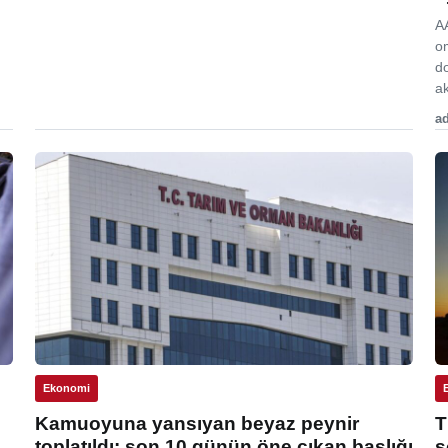
A
o
d
ak
ad
Ekonomi
Kamuoyuna yansıyan beyaz peynir
T
toplatıldı: son 10 günün öne çıkan başlığı
s