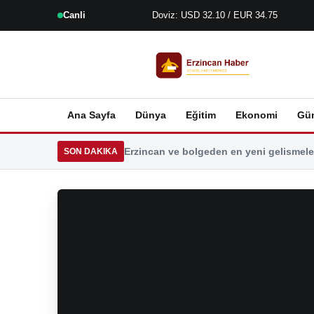
Canli
Doviz: USD 32.10 / EUR 34.75
Ana Sayfa
Dünya
Eğitim
Ekonomi
Gü
Erzincan ve bolgeden en yeni gelismeler
SON DAKIKA