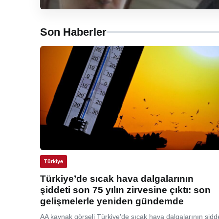
Son Haberler
Türkiye
Türkiye’de sıcak hava dalgalarının
şiddeti son 75 yılın zirvesine çıktı: son
gelişmelerle yeniden gündemde
AA kaynak görseli Türkiye’de sıcak hava dalgalarının şidde