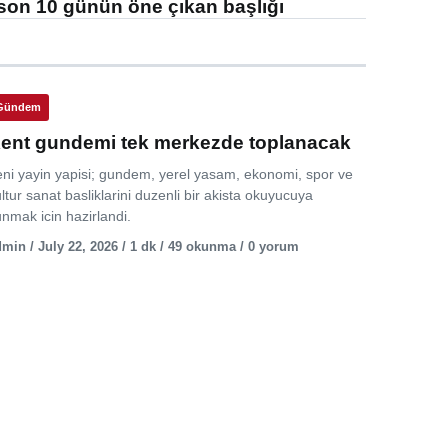
son 10 günün öne çıkan başlığı
Gündem
ent gundemi tek merkezde toplanacak
eni yayin yapisi; gundem, yerel yasam, ekonomi, spor ve
ltur sanat basliklarini duzenli bir akista okuyucuya
nmak icin hazirlandi.
min / July 22, 2026 / 1 dk / 49 okunma / 0 yorum