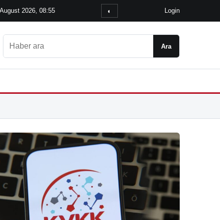
 August 2026, 08:55
Login
◐
Ara
Ara