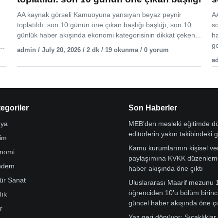
AA kaynak görseli Kamuoyuna yansıyan beyaz peynir
AA
toplatıldı: son 10 günün öne çıkan başlığı başlığı, son 10
s
günlük haber akışında ekonomi kategorisinin dikkat çeken...
h
ge
..
admin / July 20, 2026 / 2 dk / 19 okunma / 0 yorum
ad
egoriler
Son Haberler
ya
MEB’den mesleki eğitimde 
editörlerin yakın takibindeki 
tim
Kamu kurumlarının kişisel ver
nomi
paylaşımına KVKK düzenleme
ndem
haber akışında öne çıktı
tür Sanat
Uluslararası Maarif mezunu 
öğrenciden 10’u bölüm birinci
lık
güncel haber akışında öne çı
r
Yaz geri dönüyor: Sıcaklıklar