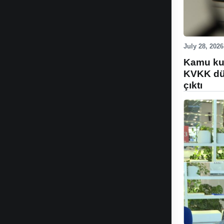
July 28, 2026
Kamu kur
KVKK düz
çıktı