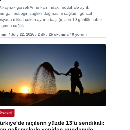
A kaynak görseli Anne karnındaki müdahale ayrık
murgalı bebeğin sağlıklı doğmasını sağladı: güncel
osyada dikkat çeken ayrıntı başlığı, son 10 günlük haber
ışında sağlık...
min / July 22, 2026 / 2 dk / 26 okunma / 0 yorum
Ekonomi
ürkiye’de işçilerin yüzde 13’ü sendikalı:
on gelişmelerle yeniden gündemde