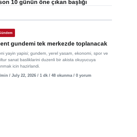
son 10 günün öne çıkan başlığı
Gündem
ent gundemi tek merkezde toplanacak
eni yayin yapisi; gundem, yerel yasam, ekonomi, spor ve
ltur sanat basliklarini duzenli bir akista okuyucuya
nmak icin hazirlandi.
min / July 22, 2026 / 1 dk / 48 okunma / 0 yorum