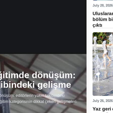
July 28, 2026
Uluslara
bölüm bi
çıktı
ğitimde dönüşüm:
kibindeki gelişme
üşüm: editörlerin yakın takibindeki
July 26, 2026
ğitim kategorisinin dikkat çeken gelişmeleri
Yaz geri