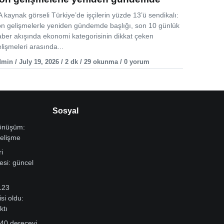
 kaynak görseli Türkiye’de işçilerin yüzde 13’ü sendikalı:
on gelişmelerle yeniden gündemde başlığı, son 10 günlük
aber akışında ekonomi kategorisinin dikkat çeken
lişmeleri arasında...
min / July 19, 2026 / 2 dk / 29 okunma / 0 yorum
Sosyal
dönüşüm:
gelişme
i
si: güncel
123
si oldu:
ktı
 40 dereceyi