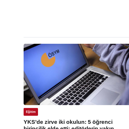
Eğitim
YKS’de zirve iki okulun: 5 öğrenci
birincilik elde etti: editörlerin yakın