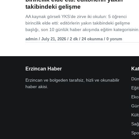
takibindeki gelişme
AA kaynak görseli YKS’de zirve iki okulun: 5 öğrenci
birincilik elde etti: editörlerin yakın takibindeki gelişme
başlığı, son 10 günlük haber akışında eğitim kategorisinin.
admin / July 21, 2026 / 2 dk / 24 okunma / 0 yorum
Erzincan Haber
Kat
Dün
Erzincan ve bolgeden tarafsiz, hizli ve okunabilir
haber akisi.
Eği
Eko
Gü
Kül
Sağ
Spo