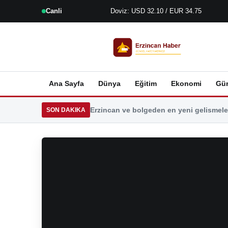
Canli
Doviz: USD 32.10 / EUR 34.75
Ana Sayfa
Dünya
Eğitim
Ekonomi
Gü
Erzincan ve bolgeden en yeni gelismeler
SON DAKIKA