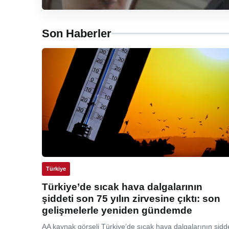
Son Haberler
Türkiye
Türkiye’de sıcak hava dalgalarının
şiddeti son 75 yılın zirvesine çıktı: son
gelişmelerle yeniden gündemde
AA kaynak görseli Türkiye’de sıcak hava dalgalarının şidde