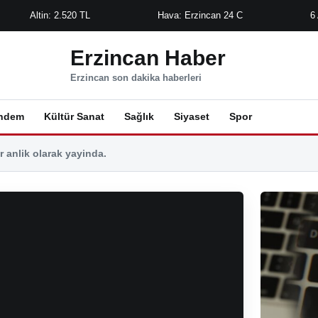
Altin: 2.520 TL
Hava: Erzincan 24 C
6
Erzincan Haber
Erzincan son dakika haberleri
ndem
Kültür Sanat
Sağlık
Siyaset
Spor
 anlik olarak yayinda.