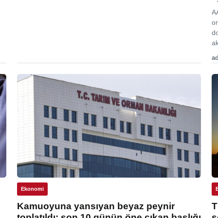
A
o
d
ak
ad
Ekonomi
Kamuoyuna yansıyan beyaz peynir
T
toplatıldı: son 10 günün öne çıkan başlığı
s