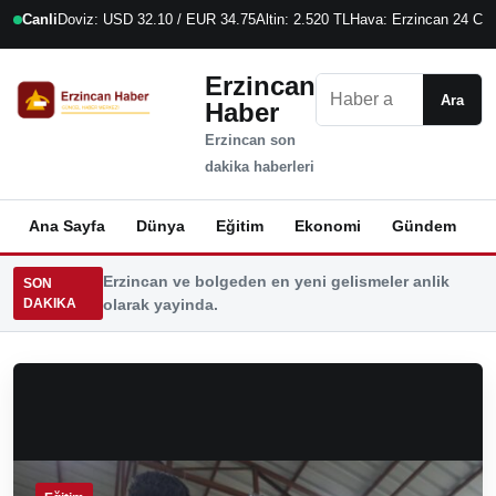
Canli
Doviz: USD 32.10 / EUR 34.75
Altin: 2.520 TL
Hava: Erzincan 24 C
6
Erzincan
Ara
Ara
Haber
Erzincan son
dakika haberleri
Ana Sayfa
Dünya
Eğitim
Ekonomi
Gündem
K
Erzincan ve bolgeden en yeni gelismeler anlik
SON
DAKIKA
olarak yayinda.