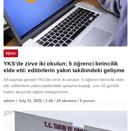
Eğitim
YKS’de zirve iki okulun: 5 öğrenci birincilik
elde etti: editörlerin yakın takibindeki gelişme
AA kaynak görseli YKS’de zirve iki okulun: 5 öğrenci birincilik elde
etti: editörlerin yakın takibindeki gelişme başlığı, son 10 günlük
haber akışında eğitim kategorisinin...
admin / July 21, 2026 / 2 dk / 24 okunma / 0 yorum