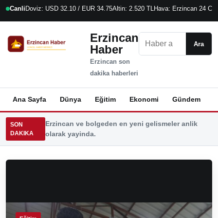
Canli
Doviz: USD 32.10 / EUR 34.75
Altin: 2.520 TL
Hava: Erzincan 24 C
6
Erzincan
Ara
Ara
Haber
Erzincan son
dakika haberleri
Ana Sayfa
Dünya
Eğitim
Ekonomi
Gündem
K
Erzincan ve bolgeden en yeni gelismeler anlik
SON
DAKIKA
olarak yayinda.