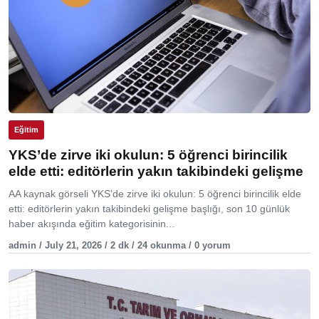
Eğitim
YKS’de zirve iki okulun: 5 öğrenci birincilik
elde etti: editörlerin yakın takibindeki gelişme
AA kaynak görseli YKS’de zirve iki okulun: 5 öğrenci birincilik elde
etti: editörlerin yakın takibindeki gelişme başlığı, son 10 günlük
haber akışında eğitim kategorisinin...
admin / July 21, 2026 / 2 dk / 24 okunma / 0 yorum