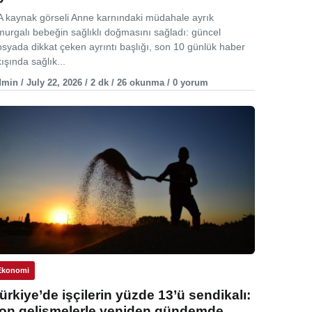
A kaynak görseli Anne karnındaki müdahale ayrık
murgalı bebeğin sağlıklı doğmasını sağladı: güncel
osyada dikkat çeken ayrıntı başlığı, son 10 günlük haber
ışında sağlık...
min / July 22, 2026 / 2 dk / 26 okunma / 0 yorum
Ekonomi
ürkiye’de işçilerin yüzde 13’ü sendikalı:
on gelişmelerle yeniden gündemde