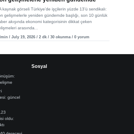
 kaynak görseli Türkiye’de işçilerin yüzde 13’ü sendikalı:
on gelişmelerle yeniden gündemde başlığı, son 10 günlük
aber akışında ekonomi kategorisinin dikkat çeken
lişmeleri arasında...
min / July 19, 2026 / 2 dk / 30 okunma / 0 yorum
Sosyal
dönüşüm:
gelişme
i
si: güncel
123
si oldu:
ktı
 40 dereceyi