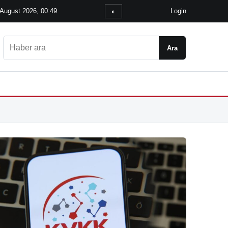
 August 2026, 00:49
Login
◐
Ara
Ara