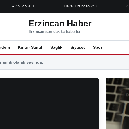
Altin: 2.520 TL
Hava: Erzincan 24 C
7
Erzincan Haber
Erzincan son dakika haberleri
ndem
Kültür Sanat
Sağlık
Siyaset
Spor
 anlik olarak yayinda.