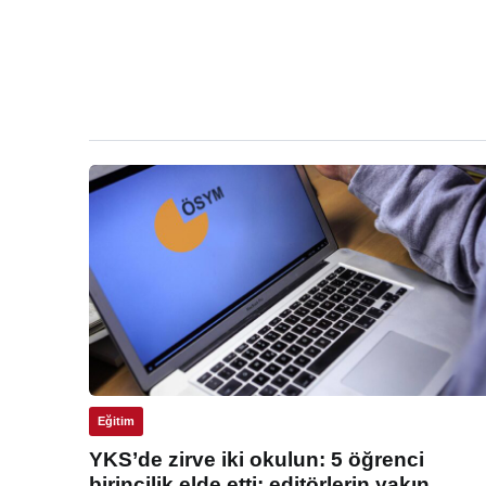
Eğitim
YKS’de zirve iki okulun: 5 öğrenci
birincilik elde etti: editörlerin yakın