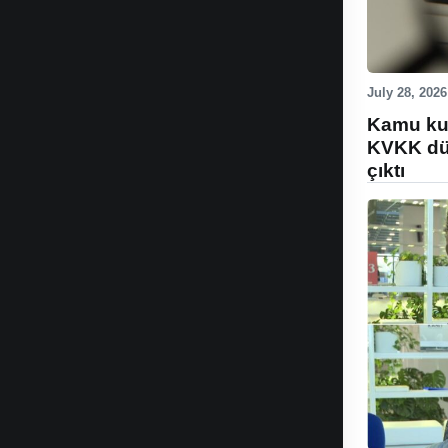
July 28, 2026
Kamu kur
KVKK düz
çıktı