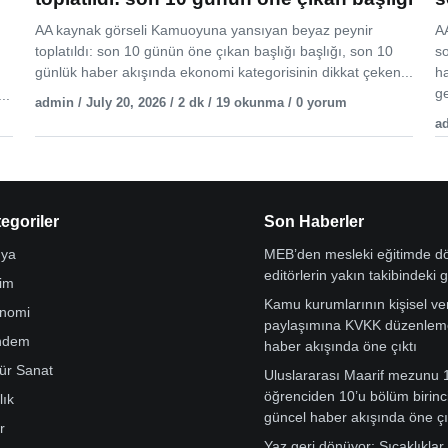
AA kaynak görseli Kamuoyuna yansıyan beyaz peynir
AA
toplatıldı: son 10 günün öne çıkan başlığı başlığı, son 10
s
günlük haber akışında ekonomi kategorisinin dikkat çeken...
h
ge
..
admin / July 20, 2026 / 2 dk / 19 okunma / 0 yorum
ad
egoriler
Son Haberler
ya
MEB’den mesleki eğitimde 
editörlerin yakın takibindeki 
tim
Kamu kurumlarının kişisel ver
nomi
paylaşımına KVKK düzenleme
ndem
haber akışında öne çıktı
tür Sanat
Uluslararası Maarif mezunu 
öğrenciden 10’u bölüm birinci
lık
güncel haber akışında öne çı
r
Yaz geri dönüyor: Sıcaklıklar