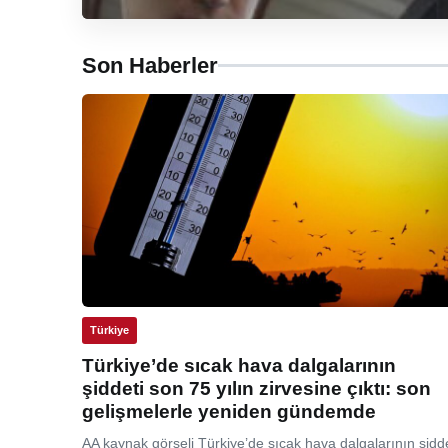
Son Haberler
Türkiye
Türkiye’de sıcak hava dalgalarının
şiddeti son 75 yılın zirvesine çıktı: son
gelişmelerle yeniden gündemde
AA kaynak görseli Türkiye’de sıcak hava dalgalarının şidde