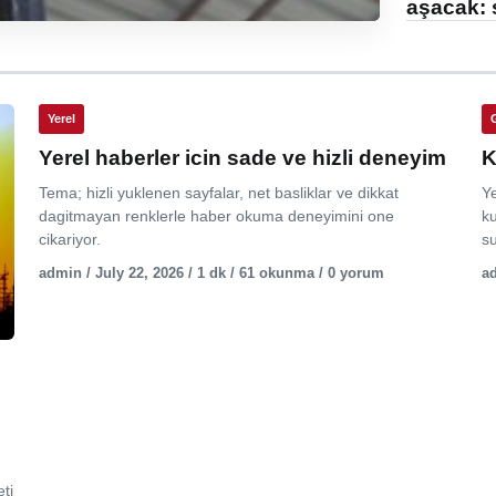
aşacak: 
Yerel
Yerel haberler icin sade ve hizli deneyim
K
Tema; hizli yuklenen sayfalar, net basliklar ve dikkat
Y
dagitmayan renklerle haber okuma deneyimini one
ku
cikariyor.
su
admin / July 22, 2026 / 1 dk / 61 okunma / 0 yorum
ad
ti