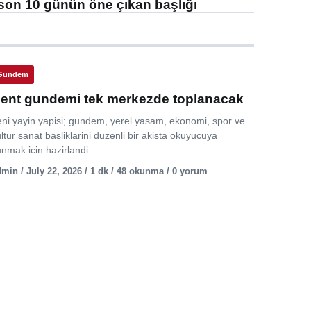
son 10 günün öne çıkan başlığı
Gündem
ent gundemi tek merkezde toplanacak
eni yayin yapisi; gundem, yerel yasam, ekonomi, spor ve
ltur sanat basliklarini duzenli bir akista okuyucuya
nmak icin hazirlandi.
min / July 22, 2026 / 1 dk / 48 okunma / 0 yorum