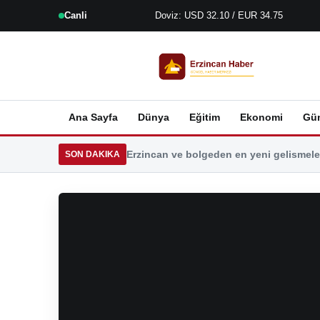
Canli
Doviz: USD 32.10 / EUR 34.75
Ana Sayfa
Dünya
Eğitim
Ekonomi
Gü
Erzincan ve bolgeden en yeni gelismeler
SON DAKIKA