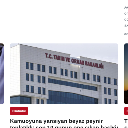
A
o
d
ak
ad
Ekonomi
Kamuoyuna yansıyan beyaz peynir
T
toplatıldı: son 10 günün öne çıkan başlığı
s