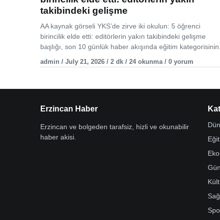
takibindeki gelişme
AA kaynak görseli YKS’de zirve iki okulun: 5 öğrenci
birincilik elde etti: editörlerin yakın takibindeki gelişme
başlığı, son 10 günlük haber akışında eğitim kategorisinin.
admin / July 21, 2026 / 2 dk / 24 okunma / 0 yorum
Erzincan Haber
Kat
Dün
Erzincan ve bolgeden tarafsiz, hizli ve okunabilir
haber akisi.
Eği
Eko
Gü
Kül
Sağ
Spo