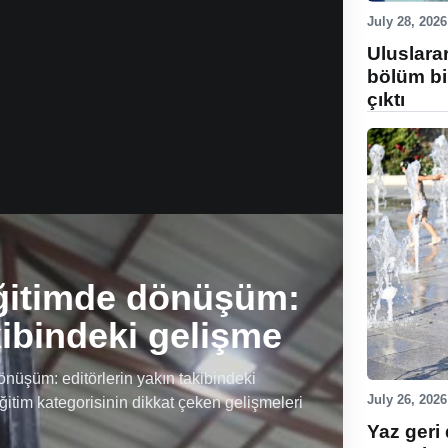
July 28, 2026
Uluslara
bölüm bi
çıktı
ğitimde dönüşüm:
kibindeki gelişme
üşüm: editörlerin yakın takibindeki
July 26, 2026
ğitim kategorisinin dikkat çeken gelişmeleri
Yaz geri