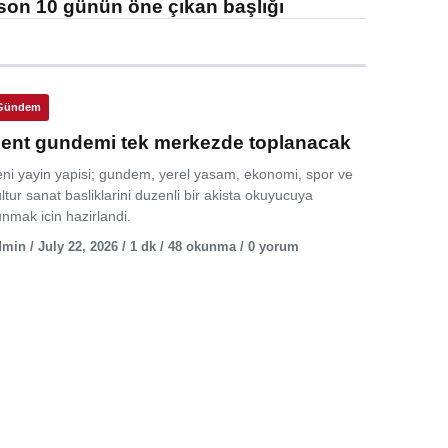
son 10 günün öne çıkan başlığı
Gündem
ent gundemi tek merkezde toplanacak
eni yayin yapisi; gundem, yerel yasam, ekonomi, spor ve
ltur sanat basliklarini duzenli bir akista okuyucuya
nmak icin hazirlandi.
min / July 22, 2026 / 1 dk / 48 okunma / 0 yorum