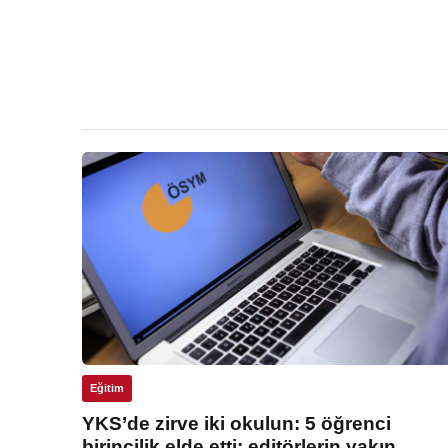
Eğitim
YKS’de zirve iki okulun: 5 öğrenci
birincilik elde etti: editörlerin yakın