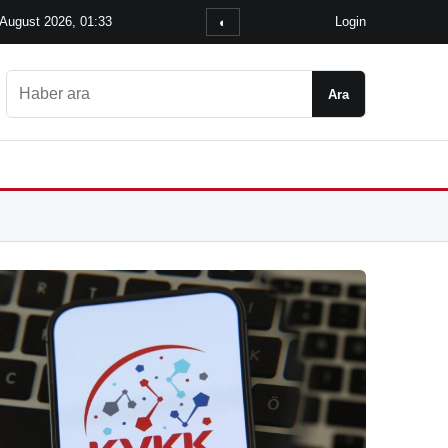
 August 2026, 01:33
Login
◐
Ara
Ara