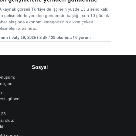
 kaynak görseli Türkiye’de işçilerin yüzde 13’ü sendikalı:
on gelişmelerle yeniden gündemde başlığı, son 10 günlük
aber akışında ekonomi kategorisinin dikkat çeken
lişmeleri arasında...
min / July 19, 2026 / 2 dk / 29 okunma / 0 yorum
Sosyal
dönüşüm:
gelişme
i
si: güncel
123
si oldu:
ktı
 40 dereceyi