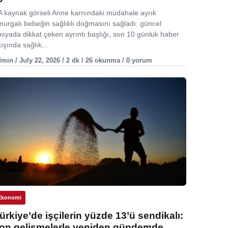
A kaynak görseli Anne karnındaki müdahale ayrık
murgalı bebeğin sağlıklı doğmasını sağladı: güncel
osyada dikkat çeken ayrıntı başlığı, son 10 günlük haber
ışında sağlık...
min / July 22, 2026 / 2 dk / 26 okunma / 0 yorum
Ekonomi
ürkiye’de işçilerin yüzde 13’ü sendikalı:
on gelişmelerle yeniden gündemde