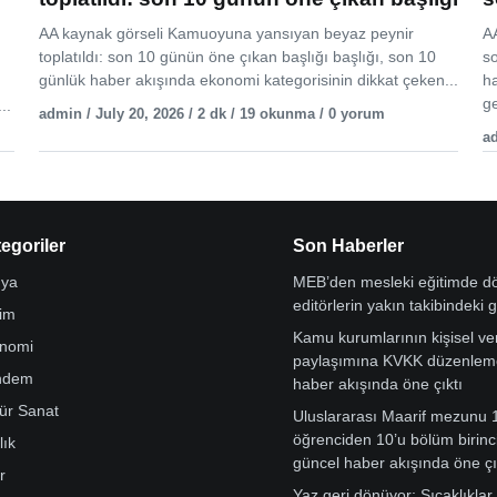
AA kaynak görseli Kamuoyuna yansıyan beyaz peynir
AA
toplatıldı: son 10 günün öne çıkan başlığı başlığı, son 10
s
günlük haber akışında ekonomi kategorisinin dikkat çeken...
h
ge
..
admin / July 20, 2026 / 2 dk / 19 okunma / 0 yorum
ad
egoriler
Son Haberler
ya
MEB’den mesleki eğitimde 
editörlerin yakın takibindeki 
tim
Kamu kurumlarının kişisel ver
nomi
paylaşımına KVKK düzenleme
ndem
haber akışında öne çıktı
tür Sanat
Uluslararası Maarif mezunu 
öğrenciden 10’u bölüm birinci
lık
güncel haber akışında öne çı
r
Yaz geri dönüyor: Sıcaklıklar