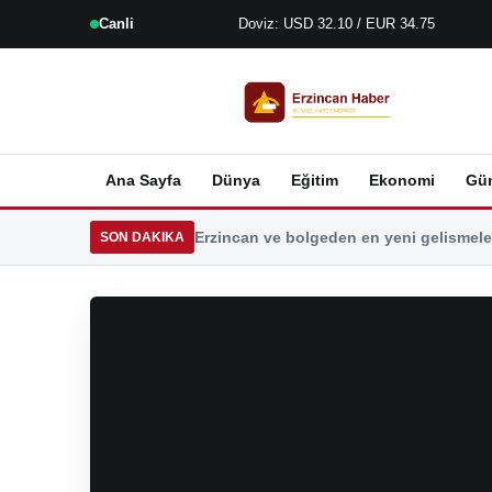
Canli
Doviz: USD 32.10 / EUR 34.75
Ana Sayfa
Dünya
Eğitim
Ekonomi
Gü
Erzincan ve bolgeden en yeni gelismeler
SON DAKIKA