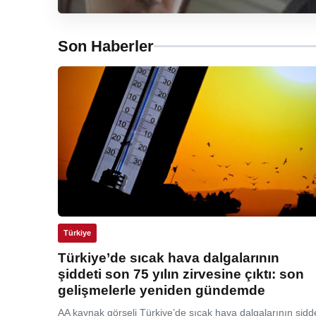
Son Haberler
Türkiye
Türkiye’de sıcak hava dalgalarının
şiddeti son 75 yılın zirvesine çıktı: son
gelişmelerle yeniden gündemde
AA kaynak görseli Türkiye’de sıcak hava dalgalarının şidde