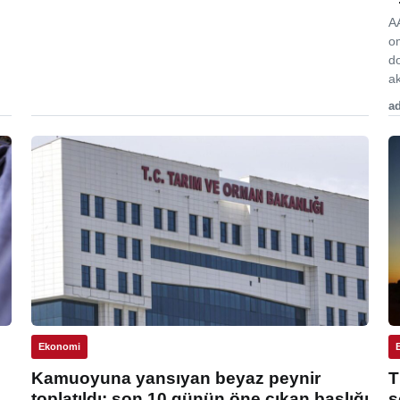
A
o
d
ak
ad
Ekonomi
Kamuoyuna yansıyan beyaz peynir
T
toplatıldı: son 10 günün öne çıkan başlığı
s