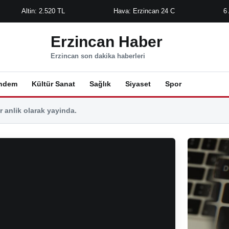
Altin: 2.520 TL
Hava: Erzincan 24 C
6
Erzincan Haber
Erzincan son dakika haberleri
ndem
Kültür Sanat
Sağlık
Siyaset
Spor
 anlik olarak yayinda.