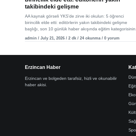
takibindeki gelişme
AA kaynak görseli YKS’de zirve iki okulun: 5 öğrenci
birincilik elde etti: editörlerin yakın takibindeki gelişme
başlığı, son 10 günlük haber akışında eğitim kategorisinin.
admin / July 21, 2026 / 2 dk / 24 okunma / 0 yorum
Erzincan Haber
Kat
Dün
Erzincan ve bolgeden tarafsiz, hizli ve okunabilir
haber akisi.
Eği
Eko
Gü
Kül
Sağ
Spo