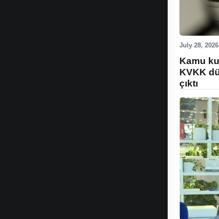
July 28, 2026
Kamu kur
KVKK düz
çıktı