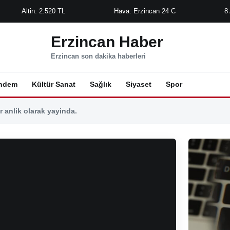
Altin: 2.520 TL
Hava: Erzincan 24 C
8
Erzincan Haber
Erzincan son dakika haberleri
ndem
Kültür Sanat
Sağlık
Siyaset
Spor
 anlik olarak yayinda.