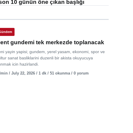
son 10 günün öne çıkan başlığı
Gündem
ent gundemi tek merkezde toplanacak
eni yayin yapisi; gundem, yerel yasam, ekonomi, spor ve
ltur sanat basliklarini duzenli bir akista okuyucuya
nmak icin hazirlandi.
min / July 22, 2026 / 1 dk / 51 okunma / 0 yorum