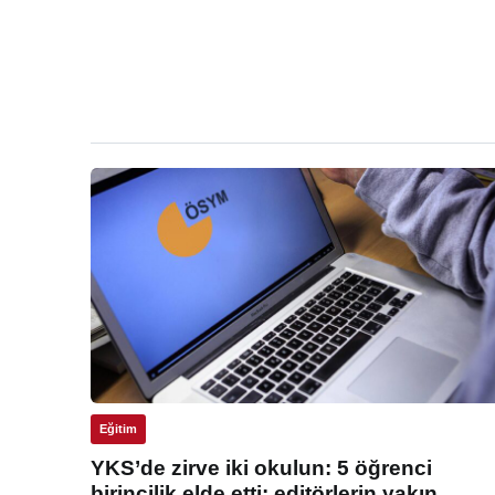
Eğitim
YKS’de zirve iki okulun: 5 öğrenci
birincilik elde etti: editörlerin yakın