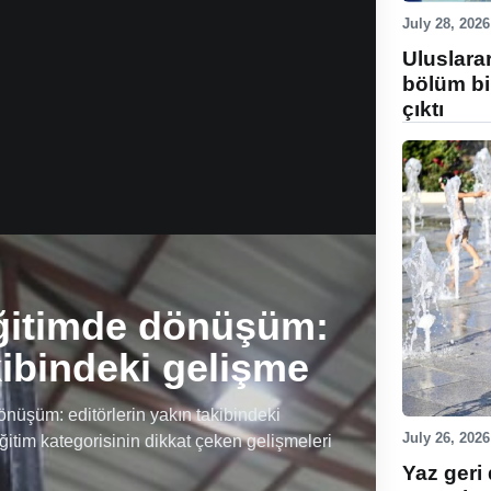
July 28, 2026
Uluslara
bölüm bi
çıktı
ğitimde dönüşüm:
kibindeki gelişme
üşüm: editörlerin yakın takibindeki
July 26, 2026
ğitim kategorisinin dikkat çeken gelişmeleri
Yaz geri