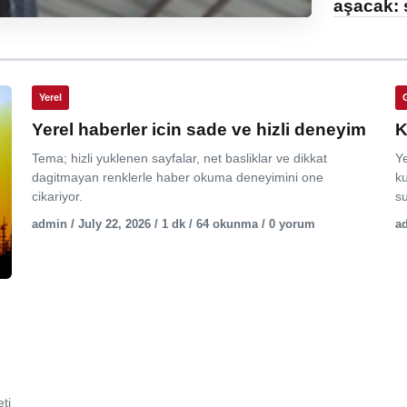
aşacak: 
Yerel
Yerel haberler icin sade ve hizli deneyim
K
Tema; hizli yuklenen sayfalar, net basliklar ve dikkat
Y
dagitmayan renklerle haber okuma deneyimini one
ku
cikariyor.
su
admin / July 22, 2026 / 1 dk / 64 okunma / 0 yorum
ad
ti