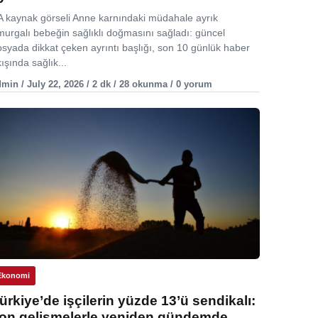
A kaynak görseli Anne karnındaki müdahale ayrık
murgalı bebeğin sağlıklı doğmasını sağladı: güncel
osyada dikkat çeken ayrıntı başlığı, son 10 günlük haber
ışında sağlık...
min / July 22, 2026 / 2 dk / 28 okunma / 0 yorum
Ekonomi
ürkiye’de işçilerin yüzde 13’ü sendikalı:
on gelişmelerle yeniden gündemde