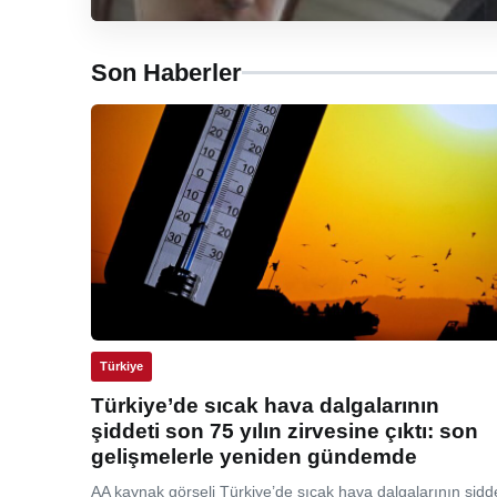
Son Haberler
Türkiye
Türkiye’de sıcak hava dalgalarının
şiddeti son 75 yılın zirvesine çıktı: son
gelişmelerle yeniden gündemde
AA kaynak görseli Türkiye’de sıcak hava dalgalarının şidde