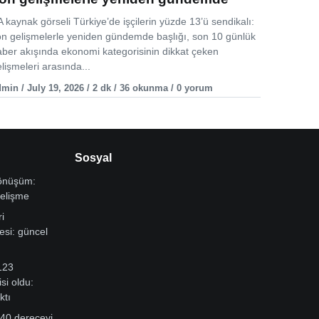
 kaynak görseli Türkiye’de işçilerin yüzde 13’ü sendikalı:
on gelişmelerle yeniden gündemde başlığı, son 10 günlük
aber akışında ekonomi kategorisinin dikkat çeken
lişmeleri arasında...
min / July 19, 2026 / 2 dk / 36 okunma / 0 yorum
Sosyal
dönüşüm:
gelişme
i
si: güncel
123
si oldu:
ktı
 40 dereceyi