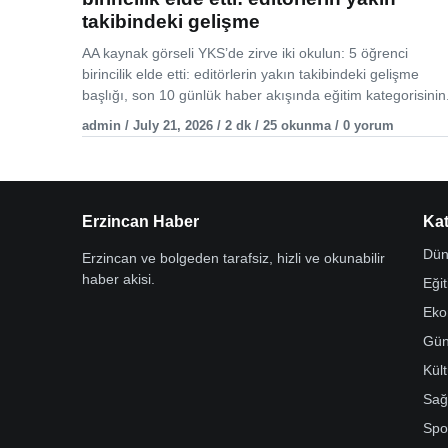
takibindeki gelişme
AA kaynak görseli YKS’de zirve iki okulun: 5 öğrenci
birincilik elde etti: editörlerin yakın takibindeki gelişme
başlığı, son 10 günlük haber akışında eğitim kategorisinin.
admin / July 21, 2026 / 2 dk / 25 okunma / 0 yorum
Erzincan Haber
Kat
Dün
Erzincan ve bolgeden tarafsiz, hizli ve okunabilir
haber akisi.
Eği
Eko
Gü
Kül
Sağ
Spo