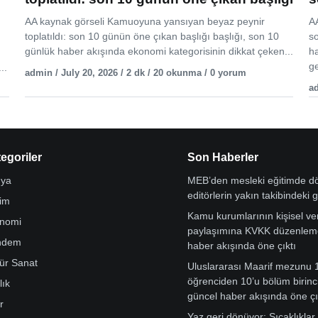
AA kaynak görseli Kamuoyuna yansıyan beyaz peynir
AA
toplatıldı: son 10 günün öne çıkan başlığı başlığı, son 10
s
günlük haber akışında ekonomi kategorisinin dikkat çeken...
h
ge
..
admin / July 20, 2026 / 2 dk / 20 okunma / 0 yorum
ad
egoriler
Son Haberler
ya
MEB’den mesleki eğitimde 
editörlerin yakın takibindeki 
tim
Kamu kurumlarının kişisel ver
nomi
paylaşımına KVKK düzenleme
ndem
haber akışında öne çıktı
tür Sanat
Uluslararası Maarif mezunu 
öğrenciden 10’u bölüm birinci
lık
güncel haber akışında öne çı
r
Yaz geri dönüyor: Sıcaklıklar