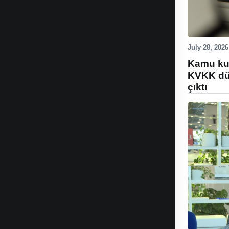
July 28, 2026
Kamu kur
KVKK düz
çıktı