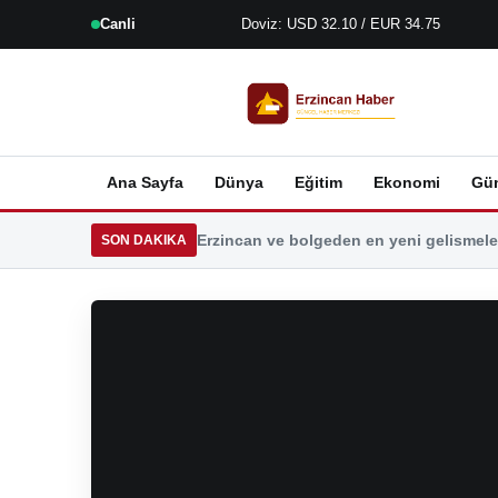
Canli
Doviz: USD 32.10 / EUR 34.75
Ana Sayfa
Dünya
Eğitim
Ekonomi
Gü
Erzincan ve bolgeden en yeni gelismeler
SON DAKIKA