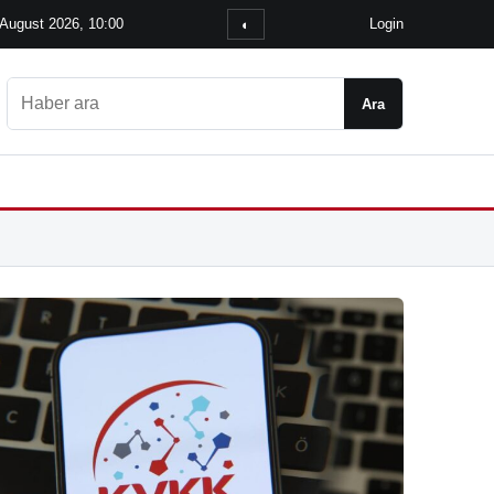
 August 2026, 10:00
Login
◐
Ara
Ara