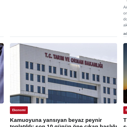
A
o
d
ak
ad
Ekonomi
Kamuoyuna yansıyan beyaz peynir
T
toplatıldı: son 10 günün öne çıkan başlığı
s